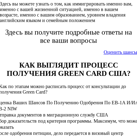
Здесь вы можете узнать о том, как иммигрировать именно вам,
именно с вашей жизненной ситуацией, именно в вашем
возрасте, именно с вашим образованием, уровнем владения
английским языком и семейным положением
Здесь вы получите подробные ответы на
все ваши вопросы
Оценить шанс
КАК ВЫГЛЯДИТ ПРОЦЕСС
ПОЛУЧЕНИЯ GREEN CARD США?
Как по этапам можно расписать процесс от консультации до
получения Green Card?
ценка Ваших Шансов По Получению Одобрения По EB-1A И/и
B-2 NIW
тправка документов в миграционную службу США
бор доказательств под критерия программы. Максимум, что мож
оказать
осле одобрения петиции, дело передается в визовый центр