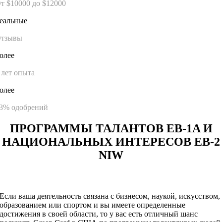
т $10000 до $12000
еальные
тзывы
олее
 лет опыта
олее
3% одобрений
ПРОГРАММЫ ТАЛАНТОВ EB-1A И
НАЦИОНАЛЬНЫХ ИНТЕРЕСОВ EB-2
NIW
Если ваша деятельность связана с бизнесом, наукой, искусством,
образованием или спортом и вы имеете определенные
достижения в своей области, то у вас есть отличный шанс