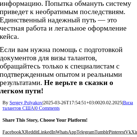
информацию. Попытка обмануть систему
приведет к необратимым последствиям.
Единственный надежный путь — это
честная работа и легальное оформление
кейса.
Если вам нужна помощь с подготовкой
документов для визы талантов,
обращайтесь только к специалистам с
подтвержденным опытом и реальными
результатами.
Не верьте в сказки о
легком пути!
By
Sergey Polyakov
|
2025-03-26T17:54:51+03:00
20.02.2025
|
Виза
талантов США
|
0 Comments
Share This Story, Choose Your Platform!
Facebook
X
Reddit
LinkedIn
WhatsApp
Telegram
Tumblr
Pinterest
Vk
Xi