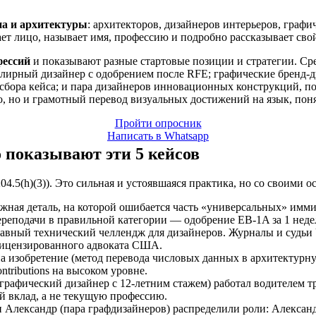
на и архитектуры
: архитекторов, дизайнеров интерьеров, граф
т лицо, называет имя, профессию и подробно рассказывает сво
фессий
и показывают разные стартовые позиции и стратегии. С
елирный дизайнер с одобрением после RFE; графические бренд-д
 сбора кейса; и пара дизайнеров инновационных конструкций, 
ио, но и грамотный перевод визуальных достижений на язык, по
Пройти опросник
Написать в Whatsapp
о показывают эти 5 кейсов
4.5(h)(3)). Это сильная и устоявшаяся практика, но со своими о
жная деталь, на которой ошибается часть «универсальных» имми
переподачи в правильной категории — одобрение EB-1A за 1 нед
авный технический челлендж для дизайнеров. Журналы и судьи 
лицензированного адвоката США.
а изобретение (метод перевода числовых данных в архитектурн
tributions на высоком уровне.
графический дизайнер с 12-летним стажем) работал водителем т
 вклад, а не текущую профессию.
 Александр (пара графдизайнеров) распределили роли: Александ