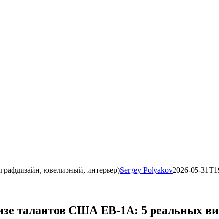
(графдизайн, ювелирный, интерьер)
Sergey Polyakov
2026-05-31T1
изе талантов США EB-1A: 5 реальных ви