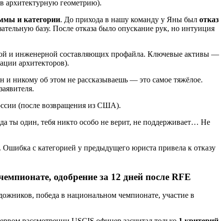
 в архитектурную геометрию).
ммы и категории
. До прихода в нашу команду у Яны был
отказ
ательную базу. После отказа было опускание рук, но интуиция
енной и инженерной составляющих профайла. Ключевые активы —
иации архитекторов).
ин и никому об этом не рассказываешь — это самое тяжёлое.
заявителя.
России (после возвращения из США).
а ты один, тебя никто особо не верит, не поддерживает… Не
s. Ошибка с категорией у предыдущего юриста привела к отказу
емпионате, одобрение за 12 дней после RFE
ожников, победа в национальном чемпионате, участие в
первом рассмотрении USCIS офицер засчитал только
1 критерий