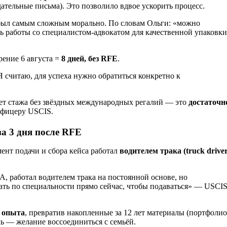
дательные письма). Это позволило вдвое ускорить процесс.
 был самым сложным морально. По словам Ольги: «можно
сть работы со специалистом-адвокатом для качественной упаковк
рение 6 августа =
8 дней, без RFE
.
Я считаю, для успеха нужно обратиться конкретно к
лет стажа без звёздных международных регалий — это
достаточн
 офицеру USCIS.
за 3 дня после RFE
мент подачи и сбора кейса работал
водителем трака (truck drive
, работал водителем трака на постоянной основе, но
ать по специальности прямо сейчас, чтобы подаваться» — USCI
о опыта
, превратив накопленные за 12 лет материалы (портфолио
ь — желание воссоединиться с семьёй.