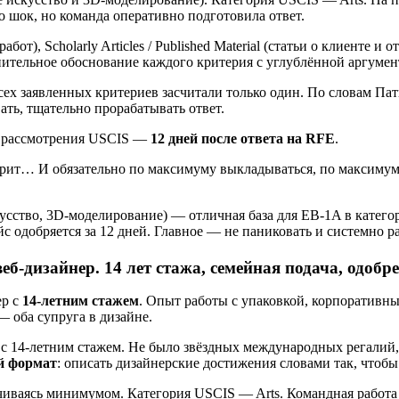
о шок, но команда оперативно подготовила ответ.
от), Scholarly Articles / Published Material (статьи о клиенте и 
ительное обоснование каждого критерия с углублённой аргумен
ех заявленных критериев засчитали только один. По словам Пати
ать, тщательно прорабатывать ответ.
ок рассмотрения USCIS —
12 дней после ответа на RFE
.
ударит… И обязательно по максимуму выкладываться, по максиму
усство, 3D-моделирование) — отличная база для EB-1A в катего
йс одобряется за 12 дней. Главное — не паниковать и системно 
б-дизайнер. 14 лет стажа, семейная подача, одобре
ер с
14-летним стажем
. Опыт работы с упаковкой, корпоративн
 оба супруга в дизайне.
с 14-летним стажем. Не было звёздных международных регалий
й формат
: описать дизайнерские достижения словами так, чтобы
иваясь минимумом. Категория USCIS — Arts. Командная работа