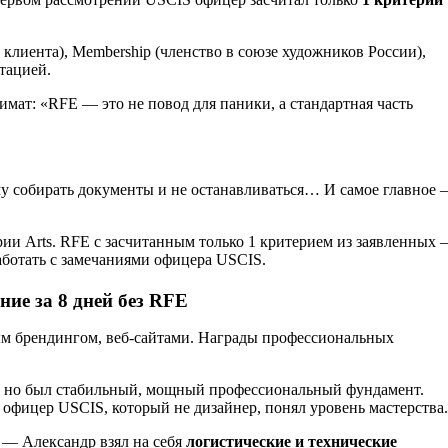
от клиента), Membership (членство в союзе художников России),
тацией.
мат: «RFE — это не повод для паники, а стандартная часть
му собирать документы и не останавливаться… И самое главное
рии Arts. RFE с засчитанным только 1 критерием из заявленных
работать с замечаниями офицера USCIS.
ние за 8 дней без RFE
ым брендингом, веб-сайтами. Награды профессиональных
, но был стабильный, мощный профессиональный фундамент.
 офицер USCIS, который не дизайнер, понял уровень мастерства
 — Александр взял на себя
логистические и технические