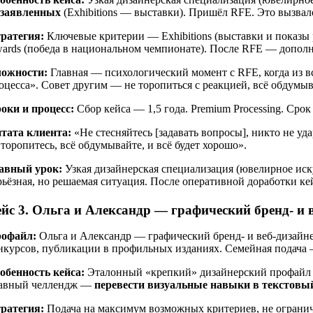
 заявленных
(Exhibitions — выставки). Пришёл RFE. Это вызвал
ратегия:
Ключевые критерии — Exhibitions (выставки и показы раб
ards (победа в национальном чемпионате). После RFE — дополн
ожности:
Главная — психологический момент с RFE, когда из вс
оцесса». Совет другим — не торопиться с реакцией, всё обдумыв
оки и процесс:
Сбор кейса — 1,5 года. Premium Processing. Ср
тата клиента:
«Не стесняйтесь [задавать вопросы], никто не 
 торопитесь, всё обдумывайте, и всё будет хорошо».
авный урок:
Узкая дизайнерская специализация (ювелирное иск
рьёзная, но решаемая ситуация. После оперативной доработки ке
йс 3. Ольга и Александр — графический бренд- и ве
офайл:
Ольга и Александр — графический бренд- и веб-дизайн
нкурсов, публикации в профильных изданиях. Семейная подача —
обенность кейса:
Эталонный «крепкий» дизайнерский профайл 
авный челлендж —
перевести визуальные навыки в текстовы
ратегия:
Подача на максимум возможных критериев, не огранич