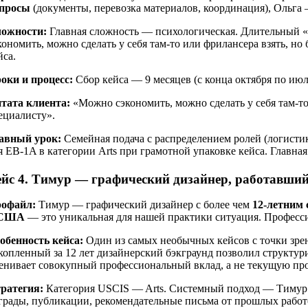
просы
(документы, перевозка материалов, координация), Ольга 
ожности:
Главная сложность — психологическая. Длительный «
кономить, можно сделать у себя там-то или фрилансера взять, н
йса.
оки и процесс:
Сбор кейса — 9 месяцев (с конца октября по июл
тата клиента:
«Можно сэкономить, можно сделать у себя там-то
ециалисту».
авный урок:
Семейная подача с распределением ролей (логисти
я EB-1A в категории Arts при грамотной упаковке кейса. Главна
ейс 4. Тимур — графический дизайнер, работавший 
офайл:
Тимур — графический дизайнер с более чем
12-летним
 США
— это уникальная для нашей практики ситуация. Професси
обенность кейса:
Один из самых необычных кейсов с точки зрен
копленный за 12 лет дизайнерский бэкграунд позволил структур
енивает совокупный профессиональный вклад, а не текущую пр
ратегия:
Категория USCIS — Arts. Системный подход — Тимур
грады, публикации, рекомендательные письма от прошлых работо