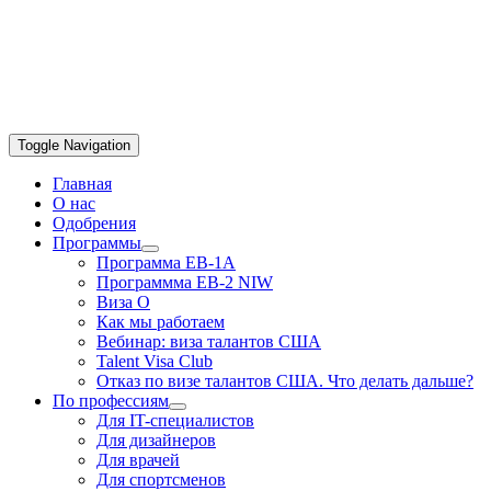
Toggle Navigation
Главная
О нас
Одобрения
Программы
Программа EB-1A
Программма EB-2 NIW
Виза О
Как мы работаем
Вебинар: виза талантов США
Talent Visa Club
Отказ по визе талантов США. Что делать дальше?
По профессиям
Для IT-специалистов
Для дизайнеров
Для врачей
Для спортсменов