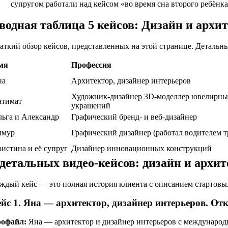
супругом работали над кейсом «во время сна второго ребёнк
водная таблица 5 кейсов: Дизайн и архи
аткий обзор кейсов, представленных на этой странице. Детальн
мя
Профессия
на
Архитектор, дизайнер интерьеров
Художник-дизайнер 3D-моделлер ювелирн
атимат
украшений
ьга и Александр
Графический бренд- и веб-дизайнер
имур
Графический дизайнер (работал водителем т
истина и её супруг
Дизайнер инновационных конструкций
 детальных видео-кейсов: дизайн и архи
ждый кейс — это полная история клиента с описанием стартовых
ейс 1. Яна — архитектор, дизайнер интерьеров. От
офайл:
Яна — архитектор и дизайнер интерьеров с международ