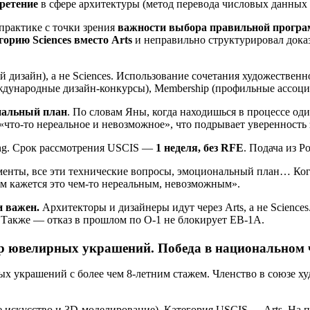
бретение
в сфере архитектуры (метод перевода числовых данных
практике с точки зрения
важности выбора правильной програ
горию Sciences вместо Arts
и неправильно структурировал доказ
й дизайн), а не Sciences. Использование сочетания художеств
 (международные дизайн-конкурсы), Membership (профильные ассоц
нальный план
. По словам Яны, когда находишься в процессе од
то-то нереальное и невозможное», что подрывает уверенность 
ing. Срок рассмотрения USCIS —
1 неделя, без RFE
. Подача из 
менты, все эти технические вопросы, эмоциональный план… Когд
ем кажется это чем-то нереальным, невозможным».
 важен.
Архитекторы и дизайнеры идут через Arts, а не Science
 Также — отказ в прошлом по O-1 не блокирует EB-1A.
р ювелирных украшений. Победа в национальном ч
украшений с более чем 8-летним стажем. Членство в союзе худ
 искусство и 3D-моделирование). Категория USCIS — Arts. На 