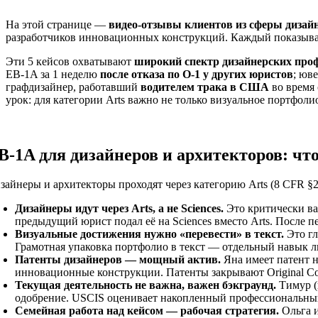
На этой странице —
видео-отзывы клиентов из сферы дизай
разработчиков инновационных конструкций. Каждый показывае
Эти 5 кейсов охватывают
широкий спектр дизайнерских про
EB-1A за 1 неделю
после отказа по O-1 у других юристов
; юв
графдизайнер, работавший
водителем трака в США
во время
урок: для категории Arts важно не только визуальное портфол
B-1A для дизайнеров и архитекторов: чт
зайнеры и архитекторы проходят через категорию Arts (8 CFR §20
Дизайнеры идут через Arts, а не Sciences.
Это критически ва
предыдущий юрист подал её на Sciences вместо Arts. После 
Визуальные достижения нужно «перевести» в текст.
Это гл
Грамотная упаковка портфолио в текст — отдельный навык 
Патенты дизайнеров — мощный актив.
Яна имеет патент н
инновационные конструкции. Патенты закрывают Original Con
Текущая деятельность не важна, важен бэкграунд.
Тимур (
одобрение. USCIS оценивает накопленный профессиональный
Семейная работа над кейсом — рабочая стратегия.
Ольга и