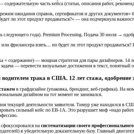
— содержательную часть кейса (статьи, описания работ, рекомен
режим ожидания справок, сертификатов и других документов»
о будет ли этот продукт продаваться?» — она подчеркнула важно
ь следующего года). Premium Processing. Подача 30 июля → одоб
 или фрилансера взять… но будет ли этот продукт продаваться? 
ка + содержание) — мощная стратегия для пары дизайнеров. 14 
я задача — перевести визуальные достижения в текст, понятный
водителем трака в США. 12 лет стажа, одобрение 
 стажем
в графдизайне (упаковка, брендинг, веб-графика). На мо
ональным дизайном на тот момент не занимался.
ия текущей деятельности заявителя. Тимур уже находился в США
ировать сильный кейс по EB-1A. Это разрушает миф «надо работ
офессию.
 сфокусировался на
систематизации своего профессиональног
дателей) в убедительную доказательную базу. Главный двигател