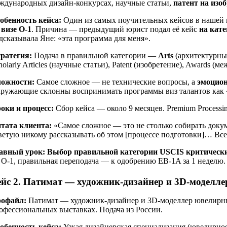
ждународных дизайн-конкурсах, научные статьи,
патент на изо
обенность кейса:
Один из самых поучительных кейсов в нашей 
 визе O-1
. Причина — предыдущий юрист подал её кейс
на кате
дсказывала Яне: «эта программа для меня».
ратегия:
Подача в правильной категории —
Arts
(архитектурны
holarly Articles (научные статьи), Patent (изобретение), Awards
ожности:
Самое сложное — не технические вопросы, а
эмоцио
ружающие склонны воспринимать программы виз талантов как «ч
оки и процесс:
Сбор кейса — около 9 месяцев. Premium Process
тата клиента:
«Самое сложное — это не столько собирать доку
ветую никому рассказывать об этом [процессе подготовки]… Вс
авный урок:
Выбор правильной категории USCIS критически
 O-1, правильная переподача — к одобрению EB-1A за 1 неделю.
ейс 2. Патимат — художник-дизайнер и 3D-моделле
офайл:
Патимат — художник-дизайнер и 3D-моделлер ювелирных 
офессиональных выставках. Подача из России.
обенность кейса:
Узкая дизайнерская специализация (ювелирное