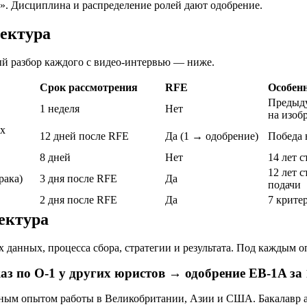
а». Дисциплина и распределение ролей дают одобрение.
тектура
ый разбор каждого с видео-интервью — ниже.
Срок рассмотрения
RFE
Особенн
Предыду
1 неделя
Нет
на изоб
ых
12 дней после RFE
Да (1 → одобрение)
Победа 
8 дней
Нет
14 лет с
12 лет 
рака)
3 дня после RFE
Да
подачи
2 дня после RFE
Да
7 крите
тектура
 данных, процесса сбора, стратегии и результата. Под каждым
каз по O-1 у других юристов → одобрение EB-1A за
ным опытом работы в Великобритании, Азии и США. Бакалавр а