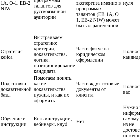
программам
1A, O-1, EB-2
экспертиза именно в
нуля
талантов для
NIW
программах
русскоязычной
талантов (EB-1A, O-
аудитории
1, EB-2 NIW) может
быть ограниченной
Выстраиваем
стратегию:
критерии,
Часто фокус на
Стратегия
Полнос
доказательства,
юридическом
кейса
кандид
логика,
оформлении
позиционирование
кандидата
Помогаем понять,
Подготовка
какие
Часто ждут готовые
Полнос
доказательной
доказательства
документы от
вас
базы
нужны, и как их
клиента
оформить
Нужно 
инфор
Обучение и
Есть инструкции,
самому 
Нет
инструкции
вебинары, клуб
из не
достов
источн