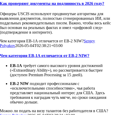
Как проверяют документы на подлинность в 2026 году?
Офицеры USCIS используют продвинутые алгоритмы для
выявления документов, полностью сгенерированных ИИ, или
поддельных рекомендательных писем. Важно, чтобы весь кейс
был основан на реальных фактах и имел «цифровой след»
(подтверждение в интернете).
Чем категория EB-1A отличается от EB-2 NIW?
Sergey
Polyakov
2026-05-04T02:38:21+03:00
Чем категория EB-1A отличается от EB-2 NIW?
EB-1A
требует самого высокого уровня достижений
(«Extraordinary Ability»), но рассматривается быстрее
(доступен Premium Processing за 15 дней).
EB-2 NIW
подходит профессионалам с
«исключительными способностями», чья работа
представляет национальный интерес для США. Здесь
требования к наградам чуть мягче, но сроки ожидания
обычно дольше.
Можно ли подать на визу талантов без работодателя в США?