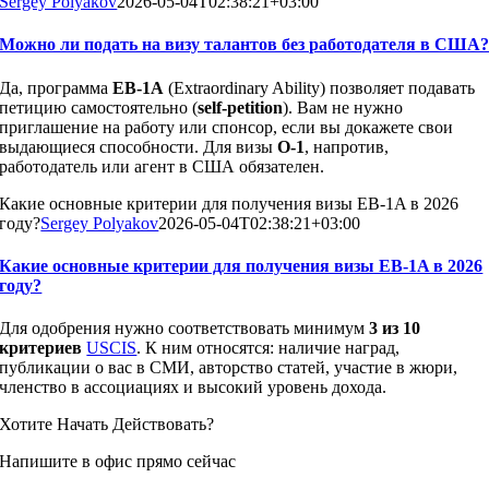
Sergey Polyakov
2026-05-04T02:38:21+03:00
Можно ли подать на визу талантов без работодателя в США
Да, программа
EB-1A
(Extraordinary Ability) позволяет подавать
петицию самостоятельно (
self-petition
). Вам не нужно
приглашение на работу или спонсор, если вы докажете свои
выдающиеся способности. Для визы
O-1
, напротив,
работодатель или агент в США обязателен.
Какие основные критерии для получения визы EB-1A в 2026
году?
Sergey Polyakov
2026-05-04T02:38:21+03:00
Какие основные критерии для получения визы EB-1A в 2026
году?
Для одобрения нужно соответствовать минимум
3 из 10
критериев
USCIS
. К ним относятся: наличие наград,
публикации о вас в СМИ, авторство статей, участие в жюри,
членство в ассоциациях и высокий уровень дохода.
Хотите Начать Действовать?
Напишите в офис прямо сейчас