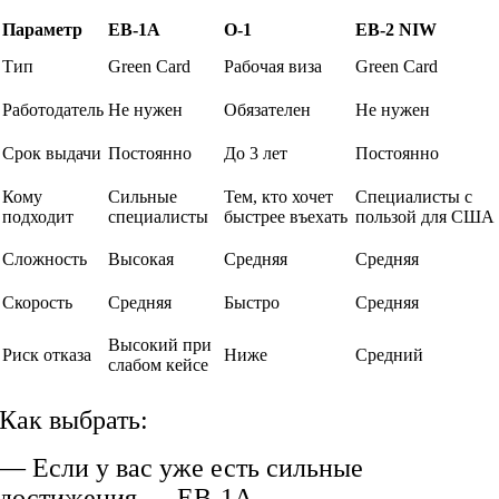
Параметр
EB-1A
O-1
EB-2 NIW
Тип
Green Card
Рабочая виза
Green Card
Работодатель
Не нужен
Обязателен
Не нужен
Срок выдачи
Постоянно
До 3 лет
Постоянно
Кому
Сильные
Тем, кто хочет
Специалисты с
подходит
специалисты
быстрее въехать
пользой для США
Сложность
Высокая
Средняя
Средняя
Скорость
Средняя
Быстро
Средняя
Высокий при
Риск отказа
Ниже
Средний
слабом кейсе
Как выбрать:
— Если у вас уже есть сильные
достижения → EB-1A