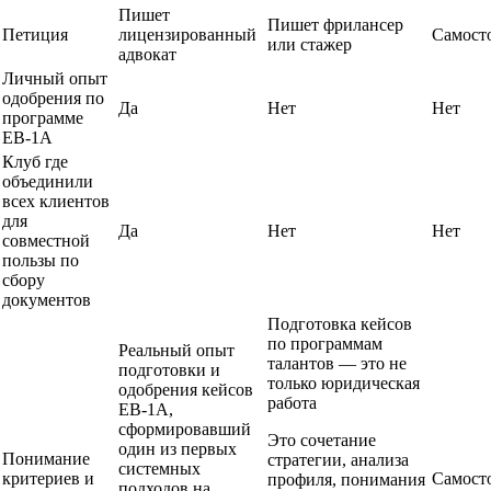
Пишет
Пишет фрилансер
Петиция
лицензированный
Самост
или стажер
адвокат
Личный опыт
одобрения по
Да
Нет
Нет
программе
EB-1A
Клуб где
объединили
всех клиентов
для
Да
Нет
Нет
совместной
пользы по
сбору
документов
Подготовка кейсов
по программам
Реальный опыт
талантов — это не
подготовки и
только юридическая
одобрения кейсов
работа
EB-1A,
сформировавший
Это сочетание
один из первых
Понимание
стратегии, анализа
системных
критериев и
Самост
профиля, понимания
подходов на