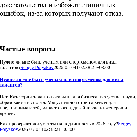
доказательства и избежать типичных
ошибок, из-за которых получают отказ.
Работаем с реальными кейсами и
стратегией, а не шаблонными решениями
Частые вопросы
Нужно ли мне быть ученым или спортсменом для визы
талантов?
Sergey Polyakov
2026-05-04T02:38:21+03:00
Нужно ли мне быть ученым или спортсменом для визы
талантов?
Нет. Категории талантов открыты для бизнеса, искусства, науки,
образования и спорта. Мы успешно готовим кейсы для
предпринимателей, маркетологов, дизайнеров, инженеров и
врачей.
Как проверяют документы на подлинность в 2026 году?
Sergey
Polyakov
2026-05-04T02:38:21+03:00