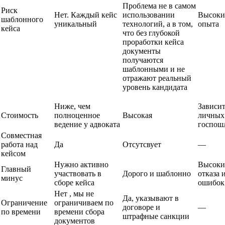
Проблема не в самом
Риск
Нет. Каждый кейс
использовании
Высоки
шаблонного
уникальный
технологий, а в том,
опыта
кейса
что без глубокой
проработки кейса
документы
получаются
шаблонными и не
отражают реальный
уровень кандидата
Ниже, чем
Зависит
Стоимость
полноценное
Высокая
личных 
ведение у адвоката
госпош
Совместная
работа над
Да
Отсутсвует
—
кейсом
Нужно активно
Высоки
Главный
участвовать в
Дорого и шаблонно
отказа и
минус
сборе кейса
ошибок
Нет , мы не
Да, указывают в
Ограничение
ограничиваем по
договоре и
—
по времени
времени сбора
штрафные санкции
документов