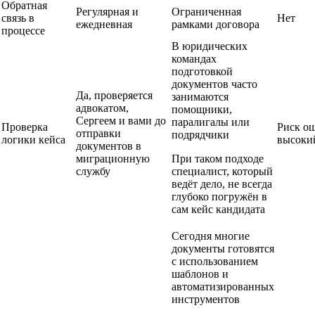
Обратная
Регулярная и
Ограниченная
связь в
Нет
ежедневная
рамками договора
процессе
В юридических
командах
подготовкой
документов часто
Да, проверяется
занимаются
адвокатом,
помощники,
Сергеем и вами до
паралигалы или
Проверка
Риск о
отправки
подрядчики
логики кейса
высоки
документов в
миграционную
При таком подходе
службу
специалист, который
ведёт дело, не всегда
глубоко погружён в
сам кейс кандидата
Сегодня многие
документы готовятся
с использованием
шаблонов и
автоматизированных
инструментов