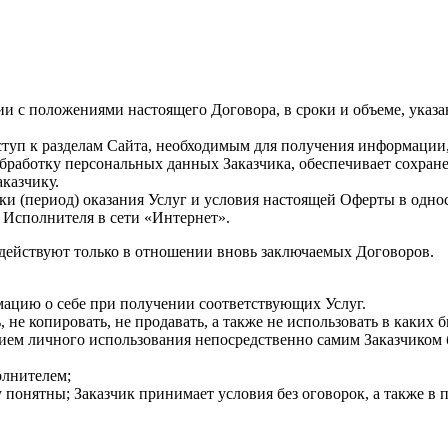
ии с положениями настоящего Договора, в сроки и объеме, указа
ступ к разделам Сайта, необходимым для получения информации, 
обработку персональных данных Заказчика, обеспечивает сохра
аказчику.
оки (период) оказания Услуг и условия настоящей Оферты в одн
 Исполнителя в сети «Интернет».
 действуют только в отношении вновь заключаемых Договоров.
мацию о себе при получении соответствующих Услуг.
ь, не копировать, не продавать, а также не использовать в каки
нием личного использования непосредственно самим Заказчиком 
олнителем;
у понятны; Заказчик принимает условия без оговорок, а также в 