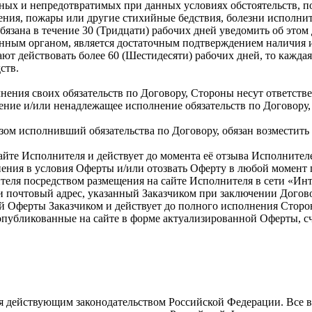
йных и непредотвратимых при данных условиях обстоятельств, п
нения, пожары или другие стихийные бедствия, болезни исполнит
бязана в течение 30 (Тридцати) рабочих дней уведомить об этом
ным органом, является достаточным подтверждением наличия 
т действовать более 60 (Шестидесяти) рабочих дней, то каждая
ств.
ения своих обязательств по Договору, Стороны несут ответств
ение и/или ненадлежащее исполнение обязательств по Договору
зом исполнивший обязательства по Договору, обязан возмести
айте Исполнителя и действует до момента её отзыва Исполнител
енения в условия Оферты и/или отозвать Оферту в любой момент
теля посредством размещения на сайте Исполнителя в сети «Инт
 почтовый адрес, указанный Заказчиком при заключении Договор
й Оферты Заказчиком и действует до полного исполнения Сторон
публикованные на сайте в форме актуализированной Оферты, с
ся действующим законодательством Российской Федерации. Все 