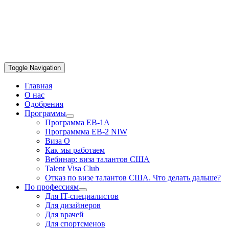
Toggle Navigation
Главная
О нас
Одобрения
Программы
Программа EB-1A
Программма EB-2 NIW
Виза О
Как мы работаем
Вебинар: виза талантов США
Talent Visa Club
Отказ по визе талантов США. Что делать дальше?
По профессиям
Для IT-специалистов
Для дизайнеров
Для врачей
Для спортсменов