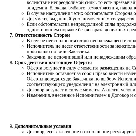
вследствие непреодолимой силы, то есть чрезвыча
эпидемии, блокада, эмбарго, землетрясения, навод
В случае наступления этих обстоятельств Сторона о
Документ, выданный уполномоченным государствен
Если обстоятельства непреодолимой силы продолжаю
одностороннем порядке без возврата денежных сред
Ответственность Сторон
В случае неисполнения и/или ненадлежащего исполн
Исполнитель не несет ответственности за неисполн
произошло по вине Заказчика.
Заказчик, не исполнивший или ненадлежащим обра
Срок действия настоящей Оферты
Оферта вступает в силу с момента размещения на С
Исполнитель оставляет за собой право внести изм
Оферты доводятся до Заказчика по выбору Исполни
соответствующего уведомления на электронный или
Договор вступает в силу с момента Акцепта услови
Изменения, внесенные Исполнителем в Договор и о
Дополнительные условия
Договор, его заключение и исполнение регулирует