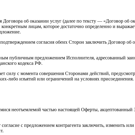
 Договора об оказании услуг (далее по тексту — «Договор об о
 конкретным лицам, которое достаточно определенно и выражает
едложение.
подтверждением согласия обеих Сторон заключить Договор об ок
ым публичным предложением Исполнителя, адресованный заинт
данского кодекса РФ.
ает силу с момента совершения Сторонами действий, предусмотр
ких-либо изъятий или ограничений на условиях присоединения.
мися неотъемлемой частью настоящей Оферты, акцептованный 
 согласие с предложением контрагента заключить, изменить или 
т.