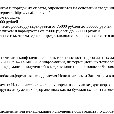
иком и порядок их оплаты, определяются на основании сведени
ет»: https://visatalantov.ru/
ом порядке.
000 рублей.
ласно договору) варьируется от 75000 рублей до 380000 рублей.
азчиком и варьируется от 75000 рублей до 380000 рублей.
язи с тем, что материалы предоставляются клиенту и являются 
печивают конфиденциальность и безопасность персональных дан
07.2006 г. № 149-ФЗ «Об информации, информационных техноло
информации, полученной в ходе исполнения настоящего Догово
бая информация, передаваемая Исполнителем и Заказчиком в п
емых Исполнителю локальных нормативных актах, договорах, пи
других документах, оформленных как на бумажных, так и на эле
сполнение или ненадлежащее исполнение обязательств по Догов