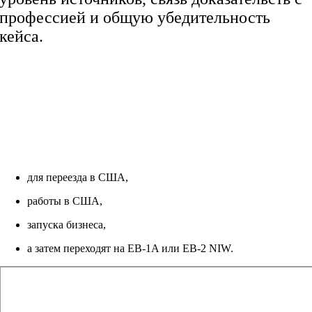
профессией и общую убедительность
кейса.
Главное отличие O-1
O-1 — это НЕ Green Card.
Это временная рабочая виза, но многие
используют её:
для переезда в США,
работы в США,
запуска бизнеса,
а затем переходят на EB-1A или EB-2 NIW.