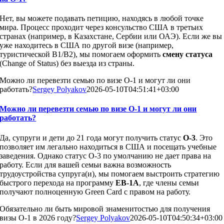
Нет, вы можете подавать петицию, находясь в любой точке
мира. Процесс проходит через консульство США в третьих
странах (например, в Казахстане, Сербии или ОАЭ). Если же вы
уже находитесь в США по другой визе (например,
туристической B1/B2), мы помогаем оформить
смену статуса
(Change of Status) без выезда из страны.
Можно ли перевезти семью по визе O-1 и могут ли они
работать?
Sergey Polyakov
2026-05-10T04:51:41+03:00
Можно ли перевезти семью по визе O-1 и могут ли они
работать?
Да, супруги и дети до 21 года могут получить статус
O-3
. Это
позволяет им легально находиться в США и посещать учебные
заведения. Однако статус O-3 по умолчанию не дает права на
работу. Если для вашей семьи важна возможность
трудоустройства супруга(и), мы помогаем выстроить стратегию
быстрого перехода на программу
EB-1A
, где члены семьи
получают полноценную Green Card с правом на работу.
Обязательно ли быть мировой знаменитостью для получения
визы O-1 в 2026 году?
Sergey Polyakov
2026-05-10T04:50:34+03:00