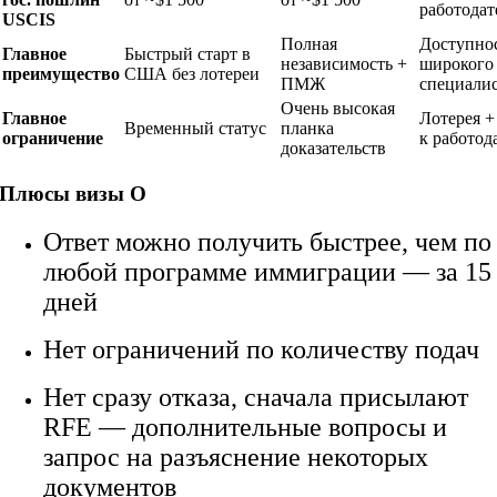
работодат
USCIS
Полная
Доступнос
Главное
Быстрый старт в
независимость +
широкого
преимущество
США без лотереи
ПМЖ
специали
Очень высокая
Главное
Лотерея +
Временный статус
планка
ограничение
к работод
доказательств
Плюсы визы О
Ответ можно получить быстрее, чем по
любой программе иммиграции — за 15
дней
Нет ограничений по количеству подач
Нет сразу отказа, сначала присылают
RFE — дополнительные вопросы и
запрос на разъяснение некоторых
документов