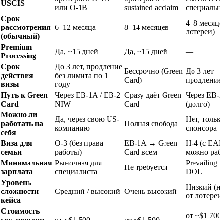
USCIS
или O-1B
sustained acclaim
специаль
Срок
4–8 месяц
рассмотрения
6–12 месяца
8–14 месяцев
лотереи)
(обычный)
Premium
Да, ~15 дней
Да, ~15 дней
—
Processing
Срок
До 3 лет, продление
Бессрочно (Green
До 3 лет 
действия
без лимита по 1
Card)
продление
визы
году
Путь к Green
Через EB-1A / EB-2
Сразу даёт Green
Через EB-
Card
NIW
Card
(долго)
Можно ли
Да, через свою US-
Нет, тольк
работать на
Полная свобода
компанию
спонсора
себя
Виза для
O-3 (без права
EB-1A → Green
H-4 (с E
семьи
работы)
Card всем
можно раб
Минимальная
Рыночная для
Prevailing
Не требуется
зарплата
специалиста
DOL
Уровень
Низкий (н
сложности
Средний / высокий
Очень высокий
от лотере
кейса
Стоимость
от ~$1 70
гос. пошлин
от ~$1 500
от ~$1 500