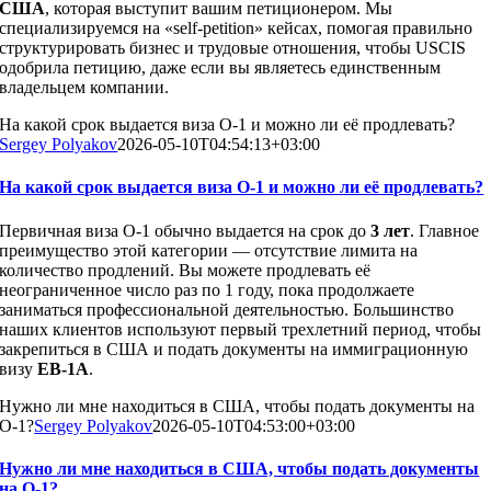
США
, которая выступит вашим петиционером. Мы
специализируемся на «self-petition» кейсах, помогая правильно
структурировать бизнес и трудовые отношения, чтобы USCIS
одобрила петицию, даже если вы являетесь единственным
владельцем компании.
На какой срок выдается виза O-1 и можно ли её продлевать?
Sergey Polyakov
2026-05-10T04:54:13+03:00
На какой срок выдается виза O-1 и можно ли её продлевать?
Первичная виза O-1 обычно выдается на срок до
3 лет
. Главное
преимущество этой категории — отсутствие лимита на
количество продлений. Вы можете продлевать её
неограниченное число раз по 1 году, пока продолжаете
заниматься профессиональной деятельностью. Большинство
наших клиентов используют первый трехлетний период, чтобы
закрепиться в США и подать документы на иммиграционную
визу
EB-1A
.
Нужно ли мне находиться в США, чтобы подать документы на
O-1?
Sergey Polyakov
2026-05-10T04:53:00+03:00
Нужно ли мне находиться в США, чтобы подать документы
на O-1?