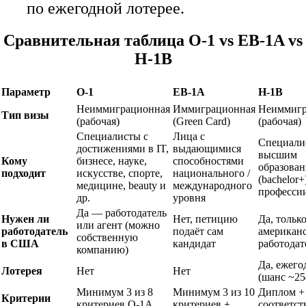
по ежегодной лотерее.
Сравнительная таблица O-1 vs EB-1A vs
H-1B
Параметр
O-1
EB-1A
H-1B
Неиммиграционная
Иммиграционная
Неиммигр
Тип визы
(рабочая)
(Green Card)
(рабочая)
Специалисты с
Лица с
Специали
достижениями в IT,
выдающимися
высшим
Кому
бизнесе, науке,
способностями
образова
подходит
искусстве, спорте,
национального /
(bachelor+
медицине, beauty и
международного
професси
др.
уровня
Да — работодатель
Нужен ли
Нет, петицию
Да, тольк
или агент (можно
работодатель
подаёт сам
американ
собственную
в США
кандидат
работодат
компанию)
Да, ежего
Лотерея
Нет
Нет
(шанс ~2
Минимум 3 из 8
Минимум 3 из 10
Диплом +
Критерии
критериев O-1A
критериев +
соответст