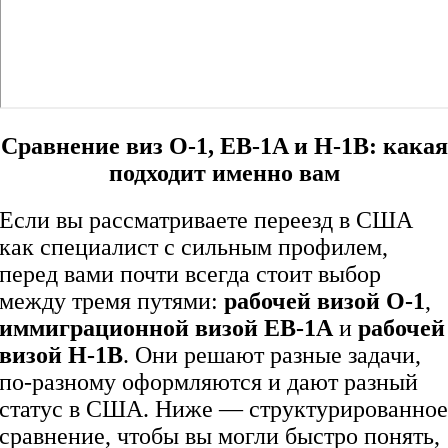
Сравнение виз O-1, EB-1A и H-1B: какая
подходит именно вам
Если вы рассматриваете переезд в США
как специалист с сильным профилем,
перед вами почти всегда стоит выбор
между тремя путями:
рабочей визой O-1
,
иммиграционной визой EB-1A
и
рабочей
визой H-1B
. Они решают разные задачи,
по-разному оформляются и дают разный
статус в США. Ниже — структурированно
сравнение, чтобы вы могли быстро понять,