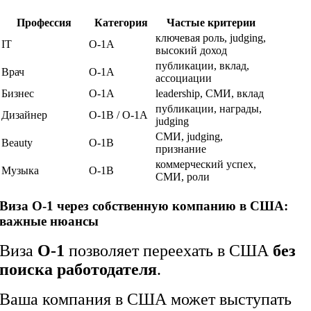
Профессия
Категория
Частые критерии
ключевая роль, judging,
IT
O-1A
высокий доход
публикации, вклад,
Врач
O-1A
ассоциации
Бизнес
O-1A
leadership, СМИ, вклад
публикации, награды,
Дизайнер
O-1B / O-1A
judging
СМИ, judging,
Beauty
O-1B
признание
коммерческий успех,
Музыка
O-1B
СМИ, роли
Виза O-1 через собственную компанию в США:
важные нюансы
Виза
O-1
позволяет переехать в США
без
поиска работодателя
.
Ваша компания в США может выступать