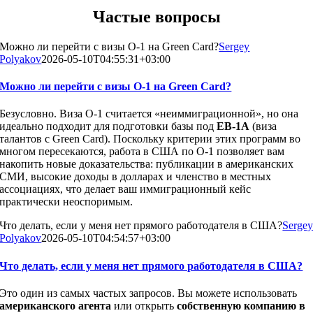
Частые вопросы
Можно ли перейти с визы O-1 на Green Card?
Sergey
Polyakov
2026-05-10T04:55:31+03:00
Можно ли перейти с визы O-1 на Green Card?
Безусловно. Виза O-1 считается «неиммиграционной», но она
идеально подходит для подготовки базы под
EB-1A
(виза
талантов с Green Card). Поскольку критерии этих программ во
многом пересекаются, работа в США по O-1 позволяет вам
накопить новые доказательства: публикации в американских
СМИ, высокие доходы в долларах и членство в местных
ассоциациях, что делает ваш иммиграционный кейс
практически неоспоримым.
Что делать, если у меня нет прямого работодателя в США?
Serge
Polyakov
2026-05-10T04:54:57+03:00
Что делать, если у меня нет прямого работодателя в США?
Это один из самых частых запросов. Вы можете использовать
американского агента
или открыть
собственную компанию в