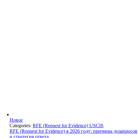
Новое
Categories:
RFE (Request for Evidence) USCIS
RFE (Request for Evidence) в 2026 году: причины дозапросов
и стратегия ответа