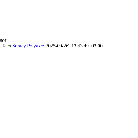
лог
Блог
Sergey Polyakov
2025-09-26T13:43:49+03:00