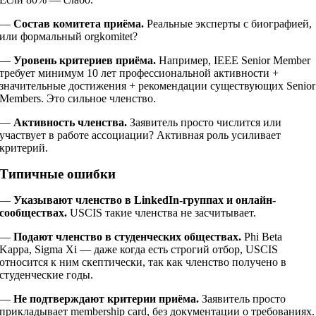
—
Состав комитета приёма.
Реальные эксперты с биографией,
или формальный orgkomitet?
—
Уровень критериев приёма.
Например, IEEE Senior Member
требует минимум 10 лет профессиональной активности +
значительные достижения + рекомендации существующих Senior
Members. Это сильное членство.
—
Активность членства.
Заявитель просто числится или
участвует в работе ассоциации? Активная роль усиливает
критерий.
Типичные ошибки
—
Указывают членство в LinkedIn-группах и онлайн-
сообществах.
USCIS такие членства не засчитывает.
—
Подают членство в студенческих обществах.
Phi Beta
Kappa, Sigma Xi — даже когда есть строгий отбор, USCIS
относится к ним скептически, так как членство получено в
студенческие годы.
—
Не подтверждают критерии приёма.
Заявитель просто
прикладывает membership card, без документации о требованиях.