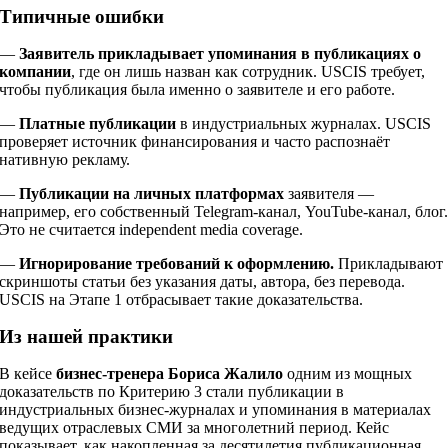
Типичные ошибки
—
Заявитель прикладывает упоминания в публикациях о
компании
, где он лишь назван как сотрудник. USCIS требует,
чтобы публикация была именно о заявителе и его работе.
—
Платные публикации
в индустриальных журналах. USCIS
проверяет источник финансирования и часто распознаёт
нативную рекламу.
—
Публикации на личных платформах
заявителя —
например, его собственный Telegram-канал, YouTube-канал, блог
Это не считается independent media coverage.
—
Игнорирование требований к оформлению.
Прикладывают
скриншоты статьи без указания даты, автора, без перевода.
USCIS на Этапе 1 отбрасывает такие доказательства.
Из нашей практики
В кейсе
бизнес-тренера Бориса Жалило
одним из мощных
доказательств по Критерию 3 стали публикации в
индустриальных бизнес-журналах и упоминания в материалах
ведущих отраслевых СМИ за многолетний период. Кейс
показывает, как накопленная за десятилетия публикационная