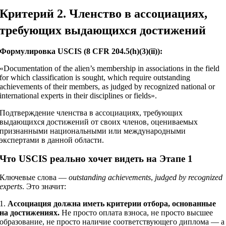
Критерий 2. Членство в ассоциациях,
требующих выдающихся достижений
Формулировка USCIS (8 CFR 204.5(h)(3)(ii)):
«Documentation of the alien’s membership in associations in the field
for which classification is sought, which require outstanding
achievements of their members, as judged by recognized national or
international experts in their disciplines or fields».
Подтверждение членства в ассоциациях, требующих
выдающихся достижений от своих членов, оцениваемых
признанными национальными или международными
экспертами в данной области.
Что USCIS реально хочет видеть на Этапе 1
Ключевые слова —
outstanding achievements
,
judged by recognized
experts
. Это значит:
1.
Ассоциация должна иметь критерии отбора, основанные
на достижениях.
Не просто оплата взноса, не просто высшее
образование, не просто наличие соответствующего диплома — а