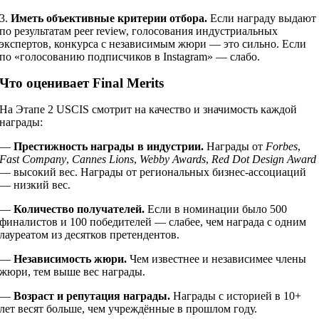
3.
Иметь объективные критерии отбора.
Если награду выдают
по результатам peer review, голосования индустриальных
экспертов, конкурса с независимым жюри — это сильно. Если
по «голосованию подписчиков в Instagram» — слабо.
Что оценивает Final Merits
На Этапе 2 USCIS смотрит на качество и значимость каждой
награды:
—
Престижность награды в индустрии.
Награды от
Forbes
,
Fast Company
,
Cannes Lions
,
Webby Awards
,
Red Dot Design Award
— высокий вес. Награды от региональных бизнес-ассоциаций
— низкий вес.
—
Количество получателей.
Если в номинации было 500
финалистов и 100 победителей — слабее, чем награда с одним
лауреатом из десятков претендентов.
—
Независимость жюри.
Чем известнее и независимее члены
жюри, тем выше вес награды.
—
Возраст и репутация награды.
Награды с историей в 10+
лет весят больше, чем учреждённые в прошлом году.