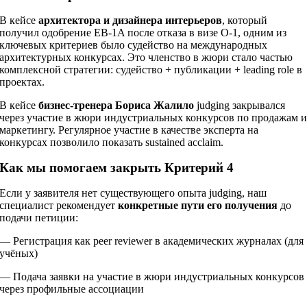
В кейсе
архитектора и дизайнера интерьеров
, который
получил одобрение EB-1A после отказа в визе O-1, одним из
ключевых критериев было судейство на международных
архитектурных конкурсах. Это членство в жюри стало частью
комплексной стратегии: судейство + публикации + leading role в
проектах.
В кейсе
бизнес-тренера Бориса Жалило
judging закрывался
через участие в жюри индустриальных конкурсов по продажам 
маркетингу. Регулярное участие в качестве эксперта на
конкурсах позволило показать sustained acclaim.
Как мы помогаем закрыть Критерий 4
Если у заявителя нет существующего опыта judging, наш
специалист рекомендует
конкретные пути его получения
до
подачи петиции:
— Регистрация как peer reviewer в академических журналах (для
учёных)
— Подача заявки на участие в жюри индустриальных конкурсов
через профильные ассоциации