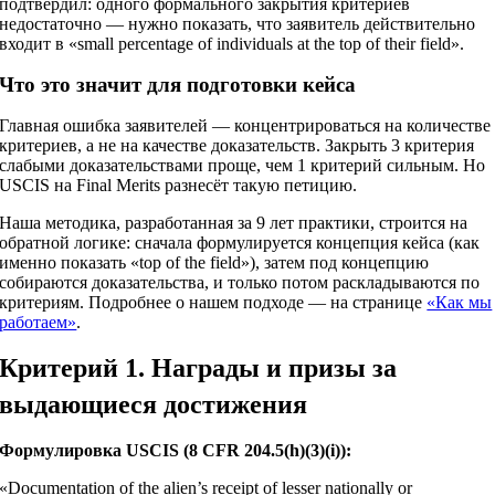
подтвердил: одного формального закрытия критериев
недостаточно — нужно показать, что заявитель действительно
входит в «small percentage of individuals at the top of their field».
Что это значит для подготовки кейса
Главная ошибка заявителей — концентрироваться на количестве
критериев, а не на качестве доказательств. Закрыть 3 критерия
слабыми доказательствами проще, чем 1 критерий сильным. Но
USCIS на Final Merits разнесёт такую петицию.
Наша методика, разработанная за 9 лет практики, строится на
обратной логике: сначала формулируется концепция кейса (как
именно показать «top of the field»), затем под концепцию
собираются доказательства, и только потом раскладываются по
критериям. Подробнее о нашем подходе — на странице
«Как мы
работаем»
.
Критерий 1. Награды и призы за
выдающиеся достижения
Формулировка USCIS (8 CFR 204.5(h)(3)(i)):
«Documentation of the alien’s receipt of lesser nationally or