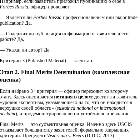
Например, если заявитель приложил публикацию о себе в
Forbes Russia
, офицер проверяет:
— Является ли
Forbes Russia
профессиональным или major trade
publication? Да.
— Содержит ли публикация информацию о заявителе и его
работе? Да.
— Указан ли автор? Да.
Критерий 3 (Published Material) — засчитан.
Этап 2. Final Merits Determination (комплексная
оценка)
Если набрано 3+ критерия — офицер переходит ко второму
этапу. Здесь оценивается
петиция в целом
: достиг ли заявитель
«уровня экспертизы, указывающего на то, что он находится в
верхушке своей области» (
sustained national or international
acclaim
), и продемонстрировал ли он устойчивое признание.
Final Merits — это субъективная оценка. Именно здесь USCIS
отказывает большинству заявителей, формально закрывших
критерии. Прецедент
Visinscaia v. Beers
(D.D.C. 2013)