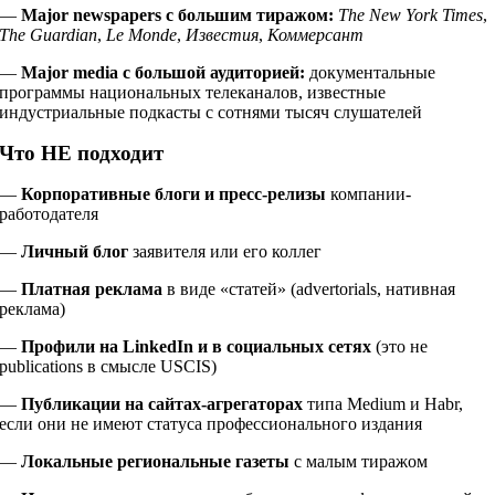
—
Major newspapers с большим тиражом:
The New York Times
,
The Guardian
,
Le Monde
,
Известия
,
Коммерсант
—
Major media с большой аудиторией:
документальные
программы национальных телеканалов, известные
индустриальные подкасты с сотнями тысяч слушателей
Что НЕ подходит
—
Корпоративные блоги и пресс-релизы
компании-
работодателя
—
Личный блог
заявителя или его коллег
—
Платная реклама
в виде «статей» (advertorials, нативная
реклама)
—
Профили на LinkedIn и в социальных сетях
(это не
publications в смысле USCIS)
—
Публикации на сайтах-агрегаторах
типа Medium и Habr,
если они не имеют статуса профессионального издания
—
Локальные региональные газеты
с малым тиражом