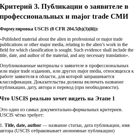
Критерий 3. Публикации о заявителе в
профессиональных и major trade СМИ
Формулировка USCIS (8 CFR 204.5(h)(3)(iii)):
«Published material about the alien in professional or major trade
publications or other major media, relating to the alien’s work in the
field for which classification is sought. Such evidence shall include the
title, date, and author of the material, and any necessary translation».
Опубликованные материалы о заявителе в профессиональных
или major trade изданиях, или других major media, относящихся к
работе заявителя в области, для которой запрашивается
классификация. Доказательства должны включать название
публикации, дату, автора и перевод (при необходимости).
Что USCIS реально хочет видеть на Этапе 1
Это один из самых документально-формальных критериев.
USCIS чётко требует:
1.
Title, date, author
— название статьи, дата публикации, имя
автора (USCIS отбраковывает анонимные публикации)