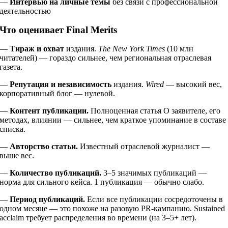
—
Интервью на личные темы
без связи с профессиональной
деятельностью
Что оценивает Final Merits
—
Тираж и охват
издания.
The New York Times
(10 млн
читателей) — гораздо сильнее, чем региональная отраслевая
газета.
—
Репутация и независимость
издания.
Wired
— высокий вес,
корпоративный блог — нулевой.
—
Контент публикации.
Полноценная статья О заявителе, его
методах, влиянии — сильнее, чем краткое упоминание в составе
списка.
—
Авторство статьи.
Известный отраслевой журналист —
выше вес.
—
Количество публикаций.
3–5 значимых публикаций —
норма для сильного кейса. 1 публикация — обычно слабо.
—
Период публикаций.
Если все публикации сосредоточены в
одном месяце — это похоже на разовую PR-кампанию. Sustained
acclaim требует распределения во времени (на 3–5+ лет).