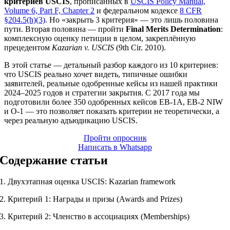
критериев USCIS
, прописанных в
USCIS Policy Manual,
Volume 6, Part F, Chapter 2
и федеральном кодексе
8 CFR
§204.5(h)(3)
. Но «закрыть 3 критерия» — это лишь половина
пути. Вторая половина — пройти
Final Merits Determination
:
комплексную оценку петиции в целом, закреплённую
прецедентом
Kazarian v. USCIS
(9th Cir. 2010).
В этой статье — детальный разбор каждого из 10 критериев:
что USCIS реально хочет видеть, типичные ошибки
заявителей, реальные одобренные кейсы из нашей практики
2024–2025 годов и стратегии закрытия. С 2017 года мы
подготовили более 350 одобренных кейсов EB-1A, EB-2 NIW
и O-1 — это позволяет показать критерии не теоретически, а
через реальную адъюдикацию USCIS.
Пройти опросник
Написать в Whatsapp
Содержание статьи
1. Двухэтапная оценка USCIS: Kazarian framework
2. Критерий 1: Награды и призы (Awards and Prizes)
3. Критерий 2: Членство в ассоциациях (Memberships)