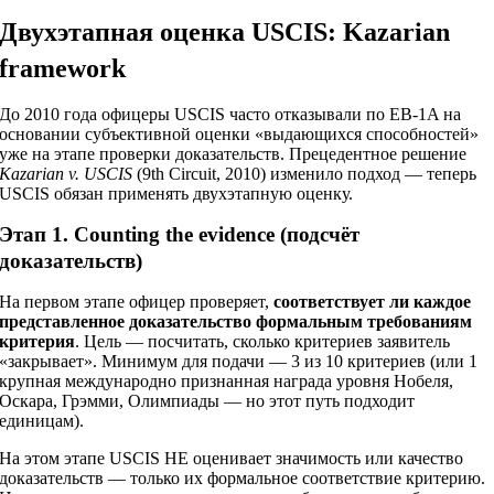
Двухэтапная оценка USCIS: Kazarian
framework
До 2010 года офицеры USCIS часто отказывали по EB-1A на
основании субъективной оценки «выдающихся способностей»
уже на этапе проверки доказательств. Прецедентное решение
Kazarian v. USCIS
(9th Circuit, 2010) изменило подход — теперь
USCIS обязан применять двухэтапную оценку.
Этап 1. Counting the evidence (подсчёт
доказательств)
На первом этапе офицер проверяет,
соответствует ли каждое
представленное доказательство формальным требованиям
критерия
. Цель — посчитать, сколько критериев заявитель
«закрывает». Минимум для подачи — 3 из 10 критериев (или 1
крупная международно признанная награда уровня Нобеля,
Оскара, Грэмми, Олимпиады — но этот путь подходит
единицам).
На этом этапе USCIS НЕ оценивает значимость или качество
доказательств — только их формальное соответствие критерию.