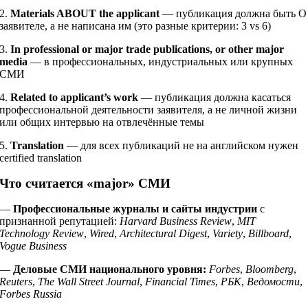
2.
Materials ABOUT the applicant
— публикация должна быть О
заявителе, а не написана им (это разные критерии: 3 vs 6)
3.
In professional or major trade publications, or other major
media
— в профессиональных, индустриальных или крупных
СМИ
4.
Related to applicant’s work
— публикация должна касаться
профессиональной деятельности заявителя, а не личной жизни
или общих интервью на отвлечённые темы
5.
Translation
— для всех публикаций не на английском нужен
certified translation
Что считается «major» СМИ
—
Профессиональные журналы и сайты индустрии
с
признанной репутацией:
Harvard Business Review
,
MIT
Technology Review
,
Wired
,
Architectural Digest
,
Variety
,
Billboard
,
Vogue Business
—
Деловые СМИ национального уровня:
Forbes
,
Bloomberg
,
Reuters
,
The Wall Street Journal
,
Financial Times
,
РБК
,
Ведомости
,
Forbes Russia