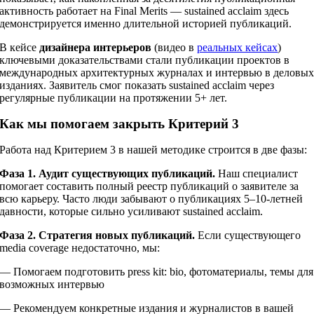
активность работает на Final Merits — sustained acclaim здесь
демонстрируется именно длительной историей публикаций.
В кейсе
дизайнера интерьеров
(видео в
реальных кейсах
)
ключевыми доказательствами стали публикации проектов в
международных архитектурных журналах и интервью в деловы
изданиях. Заявитель смог показать sustained acclaim через
регулярные публикации на протяжении 5+ лет.
Как мы помогаем закрыть Критерий 3
Работа над Критерием 3 в нашей методике строится в две фазы:
Фаза 1. Аудит существующих публикаций.
Наш специалист
помогает составить полный реестр публикаций о заявителе за
всю карьеру. Часто люди забывают о публикациях 5–10-летней
давности, которые сильно усиливают sustained acclaim.
Фаза 2. Стратегия новых публикаций.
Если существующего
media coverage недостаточно, мы:
— Помогаем подготовить press kit: bio, фотоматериалы, темы для
возможных интервью
— Рекомендуем конкретные издания и журналистов в вашей