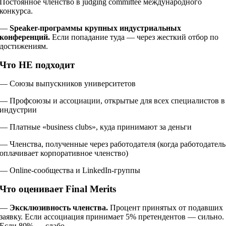
Постоянное членство в judging committee международного
конкурса.
—
Speaker-программы крупных индустриальных
конференций.
Если попадание туда — через жесткий отбор по
достижениям.
Что НЕ подходит
— Союзы выпускников университетов
— Профсоюзы и ассоциации, открытые для всех специалистов в
индустрии
— Платные «business clubs», куда принимают за деньги
— Членства, полученные через работодателя (когда работодатель
оплачивает корпоративное членство)
— Online-сообщества и LinkedIn-группы
Что оценивает Final Merits
—
Эксклюзивность членства.
Процент принятых от подавших
заявку. Если ассоциация принимает 5% претендентов — сильно.
Если 80% — слабо.