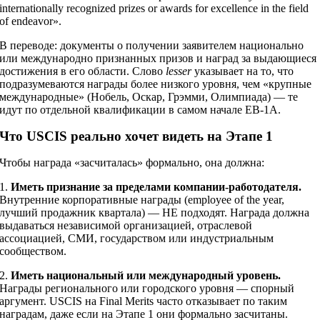
internationally recognized prizes or awards for excellence in the field
of endeavor».
В переводе: документы о получении заявителем национально
или международно признанных призов и наград за выдающиеся
достижения в его области. Слово
lesser
указывает на то, что
подразумеваются награды более низкого уровня, чем «крупные
международные» (Нобель, Оскар, Грэмми, Олимпиада) — те
идут по отдельной квалификации в самом начале EB-1A.
Что USCIS реально хочет видеть на Этапе 1
Чтобы награда «засчиталась» формально, она должна:
1.
Иметь признание за пределами компании-работодателя.
Внутренние корпоративные награды (employee of the year,
лучший продажник квартала) — НЕ подходят. Награда должна
выдаваться независимой организацией, отраслевой
ассоциацией, СМИ, государством или индустриальным
сообществом.
2.
Иметь национальный или международный уровень.
Награды регионального или городского уровня — спорный
аргумент. USCIS на Final Merits часто отказывает по таким
наградам, даже если на Этапе 1 они формально засчитаны.