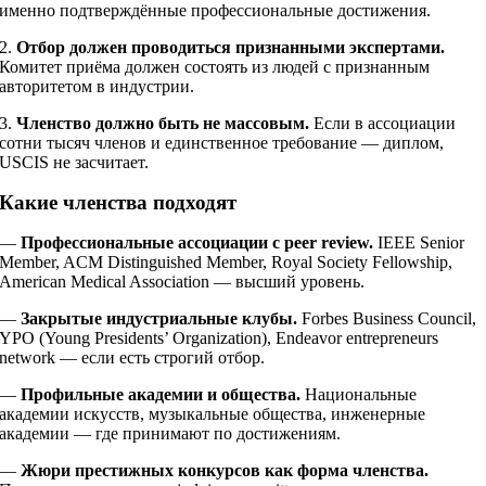
именно подтверждённые профессиональные достижения.
2.
Отбор должен проводиться признанными экспертами.
Комитет приёма должен состоять из людей с признанным
авторитетом в индустрии.
3.
Членство должно быть не массовым.
Если в ассоциации
сотни тысяч членов и единственное требование — диплом,
USCIS не засчитает.
Какие членства подходят
—
Профессиональные ассоциации с peer review.
IEEE Senior
Member, ACM Distinguished Member, Royal Society Fellowship,
American Medical Association — высший уровень.
—
Закрытые индустриальные клубы.
Forbes Business Council,
YPO (Young Presidents’ Organization), Endeavor entrepreneurs
network — если есть строгий отбор.
—
Профильные академии и общества.
Национальные
академии искусств, музыкальные общества, инженерные
академии — где принимают по достижениям.
—
Жюри престижных конкурсов как форма членства.