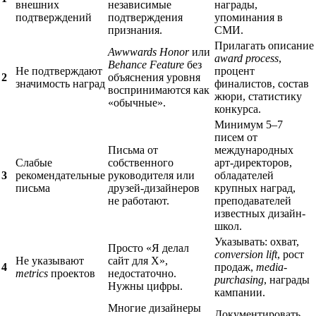
внешних
независимые
награды,
подтверждений
подтверждения
упоминания в
признания.
СМИ.
Прилагать описание
Awwwards Honor
или
award process
,
Behance Feature
без
Не подтверждают
процент
2
объяснения уровня
значимость наград
финалистов, состав
воспринимаются как
жюри, статистику
«обычные».
конкурса.
Минимум 5–7
писем от
Письма от
международных
Слабые
собственного
арт-директоров,
3
рекомендательные
руководителя или
обладателей
письма
друзей-дизайнеров
крупных наград,
не работают.
преподавателей
известных дизайн-
школ.
Указывать: охват,
Просто «Я делал
conversion lift
, рост
Не указывают
сайт для X»,
4
продаж,
media-
metrics
проектов
недостаточно.
purchasing
, награды
Нужны цифры.
кампании.
Многие дизайнеры
Документировать