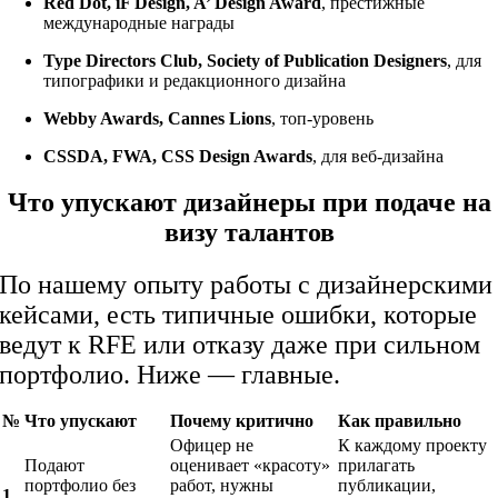
Red Dot, iF Design, A’ Design Award
, престижные
международные награды
Type Directors Club, Society of Publication Designers
, для
типографики и редакционного дизайна
Webby Awards, Cannes Lions
, топ-уровень
CSSDA, FWA, CSS Design Awards
, для веб-дизайна
Что упускают дизайнеры при подаче на
визу талантов
По нашему опыту работы с дизайнерскими
кейсами, есть типичные ошибки, которые
ведут к RFE или отказу даже при сильном
портфолио. Ниже — главные.
№
Что упускают
Почему критично
Как правильно
Офицер не
К каждому проекту
Подают
оценивает «красоту»
прилагать
портфолио без
работ, нужны
публикации,
1