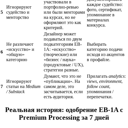
участвовали в
каждое судейство:
Игнорируют
портфолио-ревью
фото, сертификат,
5
судейство и
или были менторами
упоминание в
менторство
на курсах, но не
материалах
оформляют это как
конкурса.
критерий.
Дизайнер может
подаваться по двум
Не различают
подкатегориям EB-
Выбирать
«искусство» и
1A: «искусство»
категорию подачи
6
«общую»
(творческие) или
исходя из акцентов
категорию
«бизнес / наука»
в профайле.
(продуктовые / UX),
стратегии разные.
Думают, что это не
Прилагать
analytics
:
Игнорируют
«публикации». На
views
,
environment
,
7
статьи на
Medium
самом деле, это
follow count
,
/ Substack
засчитывается, если
упоминания /
есть аудитория.
перепечатки.
Реальная история: одобрение EB-1A с
Premium Processing за 7 дней