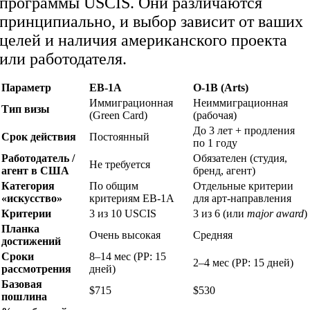
программы USCIS. Они различаются
принципиально, и выбор зависит от ваших
целей и наличия американского проекта
или работодателя.
Параметр
EB-1A
O-1B (Arts)
Иммиграционная
Неиммиграционная
Тип визы
(Green Card)
(рабочая)
До 3 лет + продления
Срок действия
Постоянный
по 1 году
Работодатель /
Обязателен (студия,
Не требуется
агент в США
бренд, агент)
Категория
По общим
Отдельные критерии
«искусство»
критериям EB-1A
для арт-направления
Критерии
3 из 10 USCIS
3 из 6 (или
major award
)
Планка
Очень высокая
Средняя
достижений
Сроки
8–14 мес (PP: 15
2–4 мес (PP: 15 дней)
рассмотрения
дней)
Базовая
$715
$530
пошлина