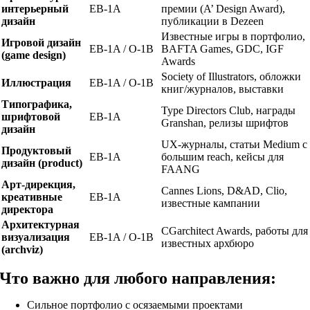
интерьерный
EB-1A
премии (A’ Design Award),
дизайн
публикации в Dezeen
Известные игры в портфолио,
Игровой дизайн
EB-1A / O-1B
BAFTA Games, GDC, IGF
(game design)
Awards
Society of Illustrators, обложки
Иллюстрация
EB-1A / O-1B
книг/журналов, выставки
Типографика,
Type Directors Club, награды
шрифтовой
EB-1A
Granshan, релизы шрифтов
дизайн
UX-журналы, статьи Medium с
Продуктовый
EB-1A
большим reach, кейсы для
дизайн (product)
FAANG
Арт-дирекция,
Cannes Lions, D&AD, Clio,
креативные
EB-1A
известные кампании
директора
Архитектурная
CGarchitect Awards, работы для
визуализация
EB-1A / O-1B
известных архбюро
(archviz)
Что важно для любого направления:
Сильное портфолио с осязаемыми проектами