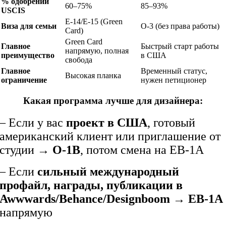
% одобрений
60–75%
85–93%
USCIS
E-14/E-15 (Green
Виза для семьи
O-3 (без права работы)
Card)
Green Card
Главное
Быстрый старт работы
напрямую, полная
преимущество
в США
свобода
Главное
Временный статус,
Высокая планка
ограничение
нужен петиционер
Какая программа лучше для дизайнера:
– Если у вас
проект в США
, готовый
американский клиент или приглашение от
студии →
O-1B
, потом смена на EB-1A
– Если
сильный международный
профайл, награды, публикации в
Awwwards/Behance/Designboom
→
EB-1A
напрямую