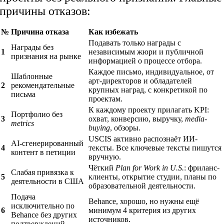
причины отказов:
№
Причина отказа
Как избежать
Подавать только награды с
Награды без
1
независимым жюри и публичной
признания на рынке
информацией о процессе отбора.
Каждое письмо, индивидуальное, от
Шаблонные
арт-директоров и обладателей
2
рекомендательные
крупных наград, с конкретикой по
письма
проектам.
К каждому проекту прилагать KPI:
Портфолио без
3
охват, конверсию, выручку,
media-
metrics
buying
, обзоры.
USCIS активно распознаёт ИИ-
AI-сгенерированный
4
тексты. Все ключевые тексты пишутся
контент в петиции
вручную.
Чёткий
Plan for Work in U.S.
: фриланс-
Слабая привязка к
5
клиенты, открытие студии, планы по
деятельности в США
образовательной деятельности.
Подача
Behance, хорошо, но нужны ещё
исключительно по
6
минимум 4 критерия из других
Behance без других
источников.
подтверждений