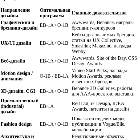
Направление
Оптимальная
Главные доказательства
дизайна
программа
Графический и
Awwwards, Behance, награды
EB-1A / O-1B
брендинг-дизайн
брендинг-конкурсов
Кейсы для значимых брендов,
статьи на UX Collective,
UX/UI дизайн
EB-1A / O-1B
Smashing Magazine, награды
Webby
Awwwards, Site of the Day, CSS
Веб-дизайн
EB-1A / O-1B
Design Awards
Vimeo Staff Picks, награды
Motion design /
O-1B / EB-1A
Motion Awards, реклама
анимация
известных брендов
Behance 3D Galleries, работы
3D-дизайн, CGI
EB-1A / O-1B
для AAA-проектов, выставки
Промышленный
Red Dot, iF Design, IDEA
(industrial)
EB-1A
Awards, патенты на дизайн
дизайн
Показы на неделях моды,
Fashion design
EB-1A / O-1B
публикации в Vogue/Elle,
коллаборации
Архитектура и
Реализованные объекты,