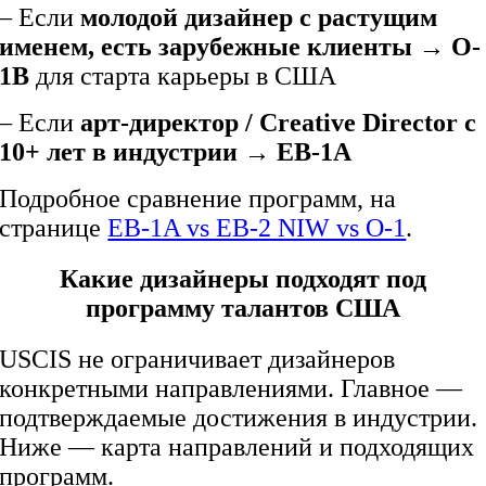
– Если
молодой дизайнер с растущим
именем, есть зарубежные клиенты
→
O-
1B
для старта карьеры в США
– Если
арт-директор / Creative Director с
10+ лет в индустрии
→
EB-1A
Подробное сравнение программ, на
странице
EB-1A vs EB-2 NIW vs O-1
.
Какие дизайнеры подходят под
программу талантов США
USCIS не ограничивает дизайнеров
конкретными направлениями. Главное —
подтверждаемые достижения в индустрии.
Ниже — карта направлений и подходящих
программ.