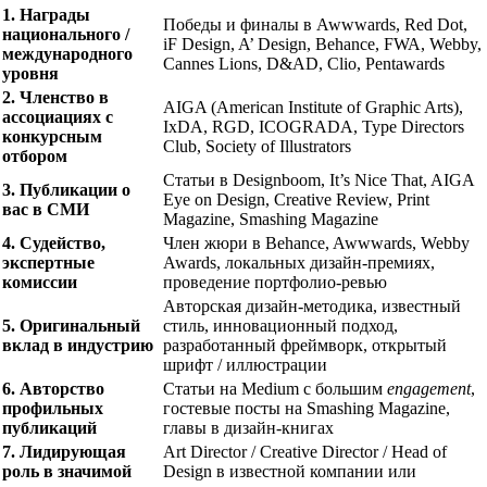
1. Награды
Победы и финалы в Awwwards, Red Dot,
национального /
iF Design, A’ Design, Behance, FWA, Webby,
международного
Cannes Lions, D&AD, Clio, Pentawards
уровня
2. Членство в
AIGA (American Institute of Graphic Arts),
ассоциациях с
IxDA, RGD, ICOGRADA, Type Directors
конкурсным
Club, Society of Illustrators
отбором
Статьи в Designboom, It’s Nice That, AIGA
3. Публикации о
Eye on Design, Creative Review, Print
вас в СМИ
Magazine, Smashing Magazine
4. Судейство,
Член жюри в Behance, Awwwards, Webby
экспертные
Awards, локальных дизайн-премиях,
комиссии
проведение портфолио-ревью
Авторская дизайн-методика, известный
5. Оригинальный
стиль, инновационный подход,
вклад в индустрию
разработанный фреймворк, открытый
шрифт / иллюстрации
6. Авторство
Статьи на Medium с большим
engagement
,
профильных
гостевые посты на Smashing Magazine,
публикаций
главы в дизайн-книгах
7. Лидирующая
Art Director / Creative Director / Head of
роль в значимой
Design в известной компании или