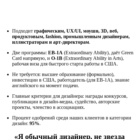
Виза талантов США для дизайнера,
главное:
Подходит
графическим, UX/UI, моушн, 3D, веб,
продуктовым, fashion, промышленным дизайнерам,
иллюстраторам и арт-директорам
.
Две программы:
EB-1A
(Extraordinary Ability), даёт Green
Card напрямую, и
O-1B
(Extraordinary Ability in Arts),
рабочая виза для быстрого старта работы в США.
Не требуется: высшее образование (формально),
инвестиции в США, работодатель (для EB-1A), знание
английского на момент подачи.
Главные критерии для дизайнера: награды конкурсов,
публикации в дизайн-медиа, судейство, авторские
проекты, членство в ассоциациях.
Процент одобрений среди наших клиентов в категории
дизайн:
95%
.
«Я обычный дизайнер, не звезда