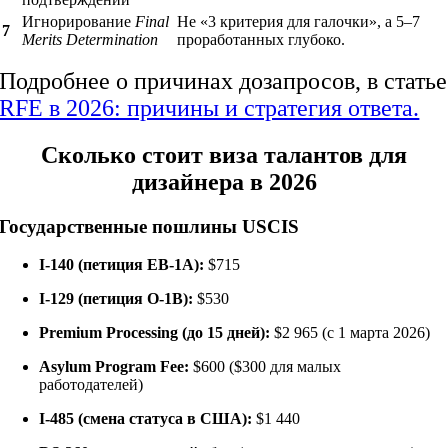
Игнорирование
Final
Не «3 критерия для галочки», а 5–7
7
Merits Determination
проработанных глубоко.
Подробнее о причинах дозапросов, в статье
RFE в 2026: причины и стратегия ответа.
Сколько стоит виза талантов для
дизайнера в 2026
Государственные пошлины USCIS
I-140 (петиция EB-1A):
$715
I-129 (петиция O-1B):
$530
Premium Processing (до 15 дней):
$2 965 (с 1 марта 2026)
Asylum Program Fee:
$600 ($300 для малых
работодателей)
I-485 (смена статуса в США):
$1 440