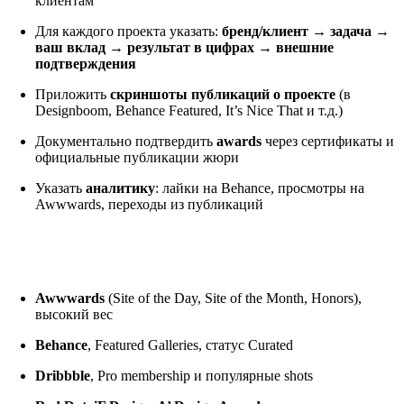
клиентам
Для каждого проекта указать:
бренд/клиент → задача →
ваш вклад → результат в цифрах → внешние
подтверждения
Приложить
скриншоты публикаций о проекте
(в
Designboom, Behance Featured, It’s Nice That и т.д.)
Документально подтвердить
awards
через сертификаты и
официальные публикации жюри
Указать
аналитику
: лайки на Behance, просмотры на
Awwwards, переходы из публикаций
Платформы, которые USCIS
воспринимает серьёзно:
Awwwards
(Site of the Day, Site of the Month, Honors),
высокий вес
Behance
, Featured Galleries, статус Curated
Dribbble
, Pro membership и популярные shots