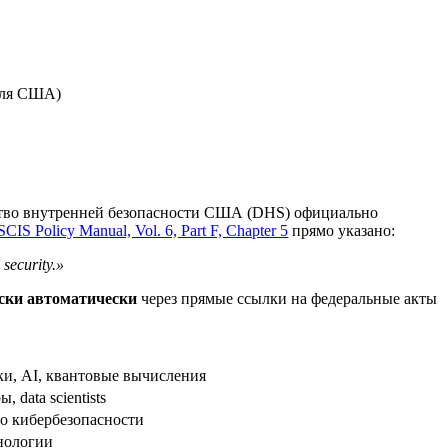
для США)
тво внутренней безопасности США (DHS) официально
CIS Policy Manual, Vol. 6, Part F, Chapter 5
прямо указано:
security.»
ески автоматически
через прямые ссылки на федеральные акты
и, AI, квантовые вычисления
 data scientists
о кибербезопасности
нологии