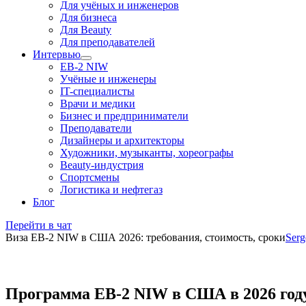
Для учёных и инженеров
Для бизнеса
Для Beauty
Для преподавателей
Интервью
EB-2 NIW
Учёные и инженеры
IT-специалисты
Врачи и медики
Бизнес и предприниматели
Преподаватели
Дизайнеры и архитекторы
Художники, музыканты, хореографы
Beauty-индустрия
Спортсмены
Логистика и нефтегаз
Блог
Перейти в чат
Виза EB-2 NIW в США 2026: требования, стоимость, сроки
Serg
Программа EB-2 NIW в США в 2026 году: 