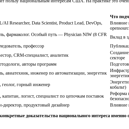
сит пользу национальным интересам США. На практике это очен
Что подч
L/AI Researcher, Data Scientist, Product Lead, DevOps,
Влияние 
opensourc
ль, фармаколог
. Особый путь — Physician NIW (8 CFR
Вклад в 
ледователь, профессор
Публикаци
Создание
вестор, CRM-
специалист, аналитик
секторе
етодологи, авторы программ
Подготов
Инфрастру
ь, авиатехник, инженер по автоматизации, э
нергетик
энергетик
Энергети
 геолог, горный инженер
кобальт)
Реформа ц
 капитан, логист, специалист по цепочкам поставок
безопасн
йн-директор, продуктовый дизайнер
Влияние 
конкретные доказательства национального интереса именно 