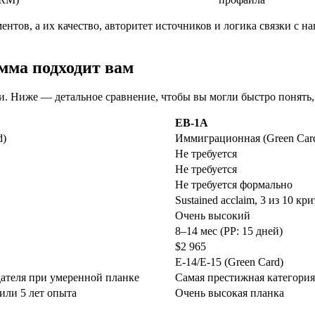
ентов, а их качество, авторитет источников и логика связки 
мма подходит вам
 Ниже — детальное сравнение, чтобы вы могли быстро понять, 
EB-1A
d)
Иммиграционная (Green Car
Не требуется
Не требуется
Не требуется формально
Sustained acclaim, 3 из 10 кр
Очень высокий
8–14 мес (PP: 15 дней)
$2 965
E-14/E-15 (Green Card)
дател
я при умеренной планке
Самая престижная категори
или 5 ле
т опыта
Очень высокая планка