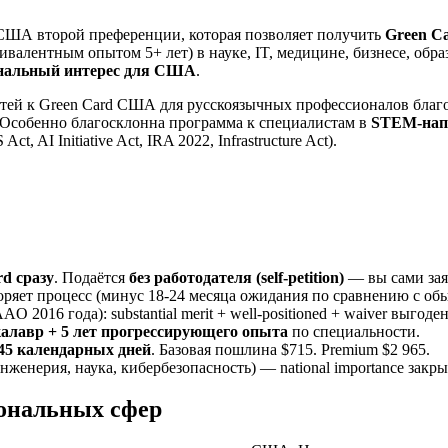
ША второй преференции, которая позволяет получить
Green Ca
ивалентным опытом 5+ лет) в науке, IT, медицине, бизнесе, обр
ональный интерес для США
.
утей к Green Card США для русскоязычных профессионалов бла
 Особенно благосклонна программа к специалистам в
STEM-нап
AI Initiative Act, IRA 2022, Infrastructure Act).
rd сразу
. Подаётся
без работодателя (self-petition)
— вы сами зая
оряет процесс (минус 18-24 месяца ожидания по сравнению с об
O 2016 года): substantial merit + well-positioned + waiver выгод
калавр + 5 лет прогрессирующего опыта
по специальности.
45 календарных дней
. Базовая пошлина $715. Premium $2 965.
нженерия, наука, кибербезопасность) — national importance закрыва
иональных сфер