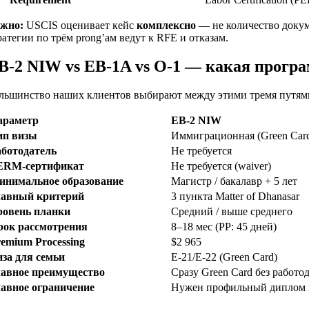
жно:
USCIS оценивает кейс
комплексно
— не количество докум
ратегии по трём prong’ам ведут к RFE и отказам.
B-2 NIW vs EB-1A vs O-1 — какая програ
льшинство наших клиентов выбирают между этими тремя путями.
араметр
EB-2 NIW
ип визы
Иммиграционная (Green Car
аботодатель
Не требуется
ERM-сертификат
Не требуется (waiver)
инимальное образование
Магистр / бакалавр + 5 лет
лавный критерий
3 пункта Matter of Dhanasar
ровень планки
Средний / выше среднего
рок рассмотрения
8–18 мес (PP: 45 дней)
emium Processing
$2 965
иза для семьи
E-21/E-22 (Green Card)
лавное преимущество
Сразу Green Card без работо
лавное ограничение
Нужен профильный диплом 