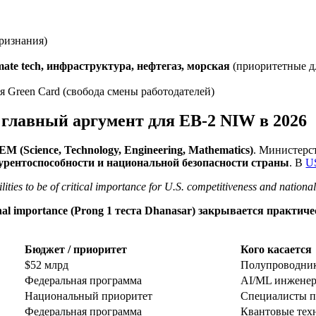
ризнания)
mate tech, инфраструктура, нефтегаз, морская
(приоритетные 
Green Card (свобода смены работодателей)
лавный аргумент для EB-2 NIW в 2026
EM (Science, Technology, Engineering, Mathematics)
. Министерс
урентоспособности и национальной безопасности страны
. В
US
s to be of critical importance for U.S. competitiveness and national 
nal importance (Prong 1 теста Dhanasar) закрывается практич
Бюджет / приоритет
Кого касается
$52 млрд
Полупроводник
Федеральная программа
AI/ML инженеры,
Национальный приоритет
Специалисты п
Федеральная программа
Квантовые тех