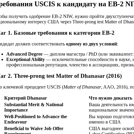
ребования USCIS к кандидату на EB-2 N
обы получить одобрение EB-2 NIW, нужно пройти двухступенчату
циональному интересу США через Three-prong test Matter of Dhana
аг 1. Базовые требования к категории EB-2
ндидат должен соответствовать
одному из двух условий
:
Advanced Degree
— диплом магистра / PhD (или эквивалент: 
Exceptional Ability
— исключительные способности в науке, ис
профессиональная репутация, членство в ассоциациях, призна
г 2. Three-prong test Matter of Dhanasar (2016)
о ключевой прецедент USCIS (
Matter of Dhanasar
, AAO, 2016), 
№
Критерий Dhanasar
Что нужно доказать
Substantial Merit & National
Ваша деятельность и
Importance
национальное значен
Well-Positioned to Advance the
Вы хорошо подготовл
Endeavour
именно в США
Beneficial to Waive Job Offer
США выгоднее освобо
Requirement
Labor Certification (