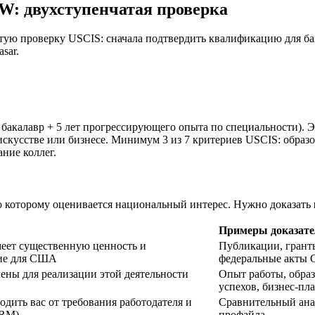
IW: двухступенчатая проверка
ю проверку USCIS: сначала подтвердить квалификацию для базо
sar.
бакалавр + 5 лет прогрессирующего опыта по специальности). Э
кусстве или бизнесе. Минимум 3 из 7 критериев USCIS: образов
ние коллег.
по которому оценивается национальный интерес. Нужно доказать
Примеры доказате
меет существенную ценность и
Публикации, грант
ие для США
федеральные акты
ены для реализации этой деятельности
Опыт работы, обра
успехов, бизнес-пла
дить вас от требов
ания работодателя и
Сравнительный анал
PERM)
профайла