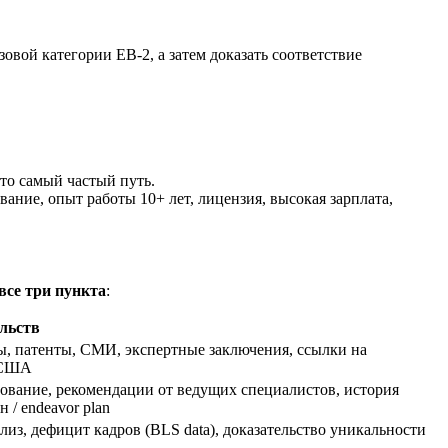
вой категории EB-2, а затем доказать соответствие
то самый частый путь.
ание, опыт работы 10+ лет, лицензия, высокая зарплата,
все три пункта
:
льств
ы, патенты, СМИ, экспертные заключения, ссылки на
 США
зова
ние, рекомендации от ведущих специалистов, история
н / endeavor plan
из, дефицит кадров (BLS data), доказательство уникальности