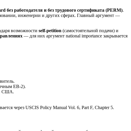
rd без работодателя и без трудового сертификата (PERM)
.
азовании, инженерии и других сферах. Главный аргумент —
годаря возможности
self-petition
(самостоятельной подачи) и
равлениях
— для них аргумент national importance закрывается
витель.
ычным EB-2).
ен США.
ется через USCIS Policy Manual Vol. 6, Part F, Chapter 5.