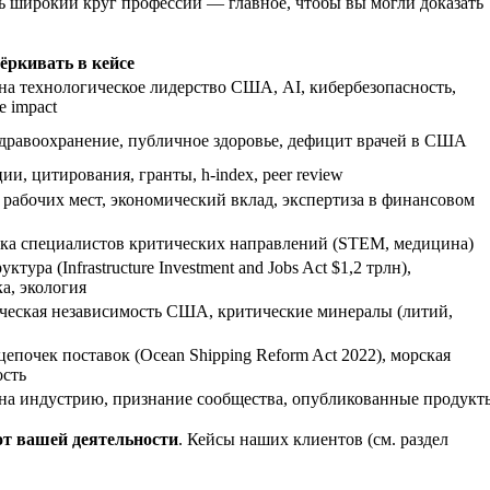
ь широкий круг профессий — главное, чтобы вы могли доказать
ёркивать в кейсе
на технологическое лидерство США, AI, кибербезопасность,
e impact
здравоохранение, публичное здоровье, дефицит врачей в США
и, цитирования, гранты, h-index, peer review
 рабочих мест, экономический вклад, экспертиза в финансовом
ка специалистов критических напра
влений (STEM, медицина)
ктура (Infrastructure Investment and Jobs Act $1,2 трлн),
а, экология
ческая независимость США, критические минералы (литий,
епочек поставок (Ocean Shipping Reform Act 2022), морская
ость
на индустрию, признание сообщества, опубликованные проду
кт
от вашей деятельности
. Кейсы наших клиентов (см. раздел