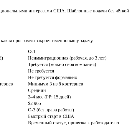
с национальными интересами США. Шаблонные подачи без чёткой
какая программа закроет именно вашу задачу.
O-1
d)
Неиммиграционная (рабочая, до 3 лет)
Требуется (можно своя компани
я)
Не требуется
Не требуется формально
итериев
Минимум 3 из 8 критериев
Сред
ний
2–4 мес (PP: 15 дней)
$2 965
O-3 (без пр
ава работы)
я
Быстрый старт в США
Временный статус, привязка к работодателю