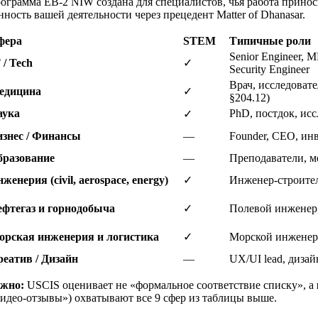
ограмма EB-2 NIW создана для специалистов, чья работа прино
нность вашей деятельности через прецедент Matter of Dhanasar.
фера
STEM
Типичные роли
Senior Engineer, M
 / Tech
✓
Security Engineer
Врач, исследовате
едицина
✓
§204.12)
аука
PhD, постдок, исс
✓
изнес / Финансы
—
Founder, CEO, ин
бразование
—
Преподаватели, м
женерия (civil, aerospace, energy)
✓
Инженер-строител
ефтегаз и горнодобыча
✓
Полевой инженер,
орская инженерия и логистика
✓
Морской инженер,
реатив / Дизайн
—
UX/UI l
ead, диза
жно:
USCIS оценивает не «формальное соответствие списку», а
идео-отзывы») охватывают все 9 сфер из таблицы выше.