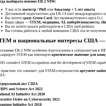
гда выбирать именно EB-2 NIW:
У вас есть
магистр / PhD
или
бакалавр + 5 лет опыта
Достижений недостаточно для EB-1A (нет международного п
Вы хотите
сразу Green Card
, без промежуточного шага O-1
Ваша сфера —
STEM, медицина, AI, кибербезопасность, cli
Вы не хотите искать работодателя в США (self-petition)
Вы готовы работать в любой компании США после получения 
TEM и национальные интересы США — г
ограмма EB-2 NIW особенно благосклонна к специалистам в
ST
кларирует STEM как имеющую
критическое значение для конк
HS considers STEM occupations and the development of STEM capabilitie
 практике это означает: для STEM-специалистов
аргумент natio
ША:
едеральный акт США
IPS and Science Act 2022
tional AI Initiative Act 2020
ecutive Order on Cybersecurity 2021
antum Initiative Act 2018