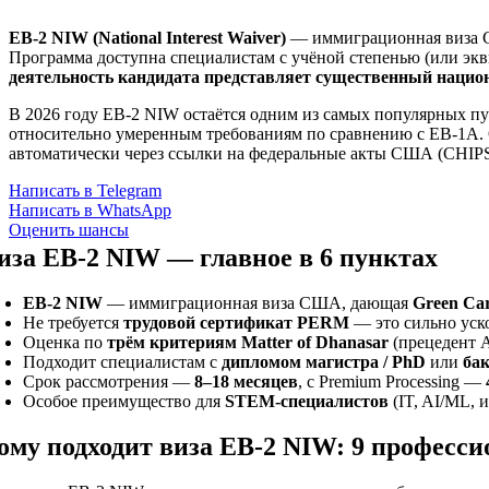
EB-2 NIW (National Interest Waiver)
— иммиграционная виза С
Программа доступна специалистам с учёной степенью (или экв
деятельность кандидата представляет существенный наци
В 2026 году EB-2 NIW остаётся одним из самых популярных п
относительно умеренным требованиям по сравнению с EB-1A.
автоматически через ссылки на федеральные акты США (CHIPS Act, 
Написать в Telegram
Написать в WhatsApp
Оценить шансы
иза EB-2 NIW — главное в 6 пунктах
EB-2 NIW
— иммиграционная виза США, дающая
Green Ca
Не требуется
трудовой сертификат PERM
— это сильно уск
Оценка по
трём критериям Matter of Dhanasar
(прецедент AA
Подходит специалистам с
дипломом магистра / PhD
или
ба
Срок рассмотрения —
8–18 месяцев
, с Premium Processing —
Особое преимущество для
STEM-специалистов
(IT, AI/ML, и
ому подходит виза EB-2 NIW: 9 професс