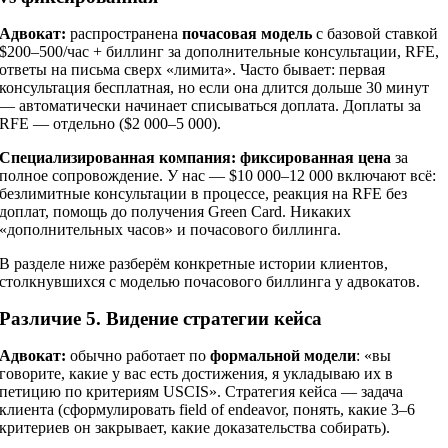
Адвокат:
распространена
почасовая модель
с базовой ставкой
$200–500/час + биллинг за дополнительные консультации, RFE,
ответы на письма сверх «лимита». Часто бывает: первая
консультация бесплатная, но если она длится дольше 30 минут
— автоматически начинает списываться доплата. Доплаты за
RFE — отдельно ($2 000–5 000).
Специализированная компания:
фиксированная цена
за
полное сопровождение. У нас — $10 000–12 000 включают всё:
безлимитные консультации в процессе, реакция на RFE без
доплат, помощь до получения Green Card. Никаких
«дополнительных часов» и почасового биллинга.
В разделе ниже разберём конкретные истории клиентов,
столкнувшихся с моделью почасового биллинга у адвокатов.
Различие 5. Видение стратегии кейса
Адвокат:
обычно работает по
формальной модели
: «вы
говорите, какие у вас есть достижения, я укладываю их в
петицию по критериям USCIS». Стратегия кейса — задача
клиента (сформулировать field of endeavor, понять, какие 3–6
критериев он закрывает, какие доказательства собирать).