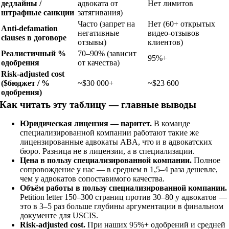
дедлайны /
адвоката от
Нет лимитов
штрафные санкции
затягивания)
Часто (запрет на
Нет (60+ открытых
Anti-defamation
негативные
видео-отзывов
clauses в договоре
отзывы)
клиентов)
Реалистичный %
70–90% (зависит
95%+
одобрения
от качества)
Risk-adjusted cost
($бюджет / %
~$30 000+
~$23 600
одобрения)
Как читать эту таблицу — главные выводы
Юридическая лицензия — паритет.
В команде
специализированной компании работают такие же
лицензированные адвокаты ABA, что и в адвокатских
бюро. Разница не в лицензии, а в специализации.
Цена в пользу специализированной компании.
Полное
сопровождение у нас — в среднем в 1,5–4 раза дешевле,
чем у адвокатов сопоставимого качества.
Объём работы в пользу специализированной компании.
Petition letter 150–300 страниц против 30–80 у адвокатов —
это в 3–5 раз больше глубины аргументации в финальном
документе для USCIS.
Risk-adjusted cost.
При наших 95%+ одобрений и средней