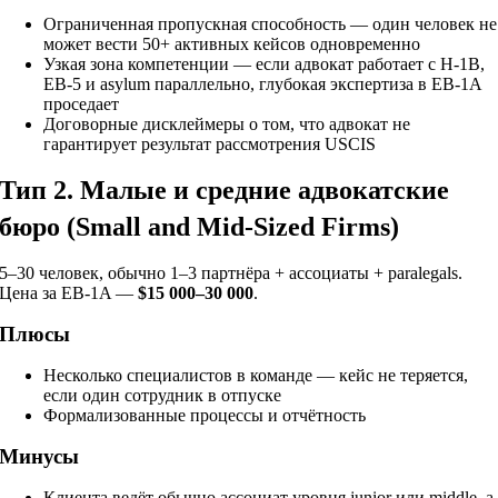
Ограниченная пропускная способность — один человек не
может вести 50+ активных кейсов одновременно
Узкая зона компетенции — если адвокат работает с H-1B,
EB-5 и asylum параллельно, глубокая экспертиза в EB-1A
проседает
Договорные дисклеймеры о том, что адвокат не
гарантирует результат рассмотрения USCIS
Тип 2. Малые и средние адвокатские
бюро (Small and Mid-Sized Firms)
5–30 человек, обычно 1–3 партнёра + ассоциаты + paralegals.
Цена за EB-1A —
$15 000–30 000
.
Плюсы
Несколько специалистов в команде — кейс не теряется,
если один сотрудник в отпуске
Формализованные процессы и отчётность
Минусы
Клиента ведёт обычно ассоциат уровня junior или middle, а