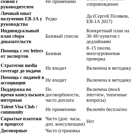
созвон с
Не применимо
сопровождение
руководителем
Личный опыт
Да (Сергей Поляков,
получения EB-1A у
Редко
EB-1A 2017)
руководства
Индивидуальный
Конкретный план на
план сбора
Базовый список
30–60 пунктов с
доказательств
дедлайнами
8–15 писем,
Помощь с rec letters
Базовая
многоуровневая
от экспертов
проверка
Стратегия media
Не входит
Включена в методику
coverage до подачи
Помощь с подачей в
Не входит
Включена в методику
ассоциации
Поддержка во
По
Включена (
mock
время консульского
договорённости,
interview
, типичные
интервью
часто доплата
вопросы)
Talent Visa Club /
Не применимо
Включён бесплатно
community
Скрытые платежи
Часто (доп. часы,
Нет
в процессе
доп. консультации)
Договорные
Часто (страховка