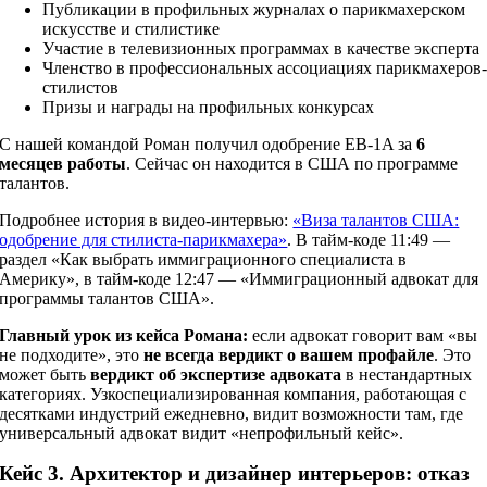
Публикации в профильных журналах о парикмахерском
искусстве и стилистике
Участие в телевизионных программах в качестве эксперта
Членство в профессиональных ассоциациях парикмахеров
стилистов
Призы и награды на профильных конкурсах
С нашей командой Роман получил одобрение EB-1A за
6
месяцев работы
. Сейчас он находится в США по программе
талантов.
Подробнее история в видео-интервью:
«Виза талантов США:
одобрение для стилиста-парикмахера»
. В тайм-коде 11:49 —
раздел «Как выбрать иммиграционного специалиста в
Америку», в тайм-коде 12:47 — «Иммиграционный адвокат для
программы талантов США».
Главный урок из кейса Романа:
если адвокат говорит вам «вы
не подходите», это
не всегда вердикт о вашем профайле
. Это
может быть
вердикт об экспертизе адвоката
в нестандартных
категориях. Узкоспециализированная компания, работающая с
десятками индустрий ежедневно, видит возможности там, где
универсальный адвокат видит «непрофильный кейс».
Кейс 3. Архитектор и дизайнер интерьеров: отказ