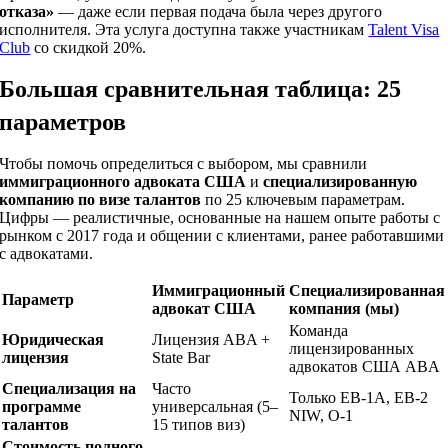
отказа»
— даже если первая подача была через другого
исполнителя. Эта услуга доступна также участникам
Talent Visa
Club
со скидкой 20%.
Большая сравнительная таблица: 25
параметров
Чтобы помочь определиться с выбором, мы сравнили
иммиграционного адвоката США
и
специализированную
компанию по визе талантов
по 25 ключевым параметрам.
Цифры — реалистичные, основанные на нашем опыте работы с
рынком с 2017 года и общении с клиентами, ранее работавшими
с адвокатами.
Иммиграционный
Специализированная
Параметр
адвокат США
компания (мы)
Команда
Юридическая
Лицензия ABA +
лицензированных
лицензия
State Bar
адвокатов США ABA
Специализация на
Часто
Только EB-1A, EB-2
программе
универсальная (5–
NIW, O-1
талантов
15 типов виз)
Стоимость полного