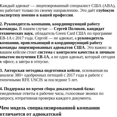
Каждый адвокат — лицензированный специалист США (ABA),
но работает только по своему направлению. Это даёт
глубокую
экспертизу именно в вашей профессии
.
2. Руководитель компании, координирующий работу
команды.
В нашем случае —
Сергей Поляков, кандидат
технических наук
, обладатель Green Card США по программе
EB-1A с 2017 года. Сергей — не адвокат, а
руководитель
компании, привлекающий и координирующий работу
команды лицензированных адвокатов США
. Это важно: за
вашим кейсом стоит
система с контролем качества и личным
опытом получения EB-1A
, а не один адвокат, который сегодня
в офисе, а завтра в отпуске.
3. Авторская методика подготовки кейсов
, основанная на
анализе 380+ одобренных петиций с 2017 года и работе с
типичными RFE USCIS за последние 5 лет.
4. Поддержка во время сбора доказательной базы:
ежедневные ответы в рабочие часы, голосовые звонки по
запросу, итеративная проверка каждого документа.
Чем модель специализированной компании
отличается от адвокатской