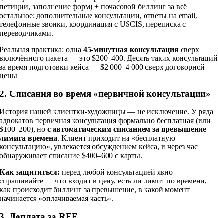
петиции, заполнение форм) + почасовой биллинг за всё
остальное: дополнительные консультации, ответы на email,
телефонные звонки, координация с USCIS, переписка с
переводчиками.
Реальная практика: одна
45-минутная консультация
сверх
включённого пакета — это $200–400. Десять таких консультаций
за время подготовки кейса — $2 000–4 000 сверх договорной
цены.
2. Списания во время «первичной консультации»
История нашей клиентки-художницы — не исключение. У ряда
адвокатов первичная консультация формально бесплатная (или
$100–200), но
с автоматическим списанием за превышение
лимита времени
. Клиент приходит на «бесплатную
консультацию», увлекается обсуждением кейса, и через час
обнаруживает списание $400–600 с карты.
Как защититься:
перед любой консультацией явно
спрашивайте — что входит в цену, есть ли лимит по времени,
как происходит биллинг за превышение, в какой момент
начинается «оплачиваемая часть».
3. Доплата за RFE