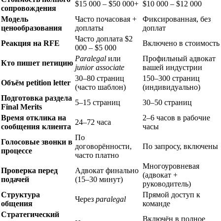
$15 000 – $50 000+
$10 000 – $12 000
сопровождения
Модель
Часто почасовая +
Фиксированная, без
ценообразования
доплаты
доплат
Часто доплата $2
Реакция на RFE
Включено в стоимость
000 – $5 000
Paralegal
или
Профильный адвокат
Кто пишет петицию
junior associate
вашей индустрии
30–80 страниц
150–300 страниц
Объём petition letter
(часто шаблон)
(индивидуально)
Подготовка раздела
5–15 страниц
30–50 страниц
Final Merits
Время отклика на
2–6 часов в рабочие
24–72 часа
сообщения клиента
часы
По
Голосовые звонки в
договорённости,
По запросу, включены
процессе
часто платно
Многоуровневая
Проверка перед
Адвокат финально
(адвокат +
подачей
(15–30 минут)
руководитель)
Структура
Прямой доступ к
Через
paralegal
общения
команде
Стратегический
Включён в полное