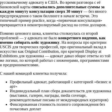
русскоязычному адвокату в США. Во время разговора с её
банковской карты
списывались дополнительные суммы за
каждую минуту консультации сверх 30 минут
— без явного
предупреждения о таком биллинге в начале встречи. Это
типичный пример practice, когда «первичная консультация»
превращается в неконтролируемый расход на сотни долларов.
Помимо ценового шока, клиентка столкнулась со второй
проблемой — у адвоката не было
конкретного видения, как
именно собирать кейс художнику
. На вопросы про критерии
USCIS для творческих профессий, про оригинальный вклад в
искусство как Original Contribution, про критерий Display at
Exhibitions для художника — адвокат давал общие ответы из той
же логики, по которой работал с инженерами, программистами
и предпринимателями.
С нашей командой клиентка получила:
Профильный адвокат, работающий с категорией «бизнес и
арт»
Индивидуальный план сбора доказательств для художника
(выставки, галереи, награды, media coverage,
рекомендательные письма от международных кураторов)
Фиксированная стоимость полного сопровождения без
почасовых доплат