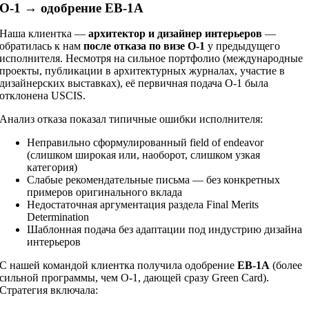
O-1 → одобрение EB-1A
Наша клиентка —
архитектор и дизайнер интерьеров
—
обратилась к нам
после отказа по визе O-1
у предыдущего
исполнителя. Несмотря на сильное портфолио (международные
проекты, публикации в архитектурных журналах, участие в
дизайнерских выставках), её первичная подача O-1 была
отклонена USCIS.
Анализ отказа показал типичные ошибки исполнителя:
Неправильно сформулированный field of endeavor
(слишком широкая или, наоборот, слишком узкая
категория)
Слабые рекомендательные письма — без конкретных
примеров оригинального вклада
Недостаточная аргументация раздела Final Merits
Determination
Шаблонная подача без адаптации под индустрию дизайна
интерьеров
С нашей командой клиентка получила одобрение
EB-1A
(более
сильной программы, чем O-1, дающей сразу Green Card).
Стратегия включала: