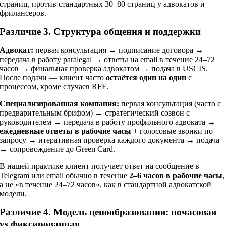
страниц, против стандартных 30–80 страниц у адвокатов и
фрилансеров.
Различие 3. Структура общения и поддержки
Адвокат:
первая консультация → подписание договора →
передача в работу paralegal → ответы на email в течение 24–72
часов → финальная проверка адвокатом → подача в USCIS.
После подачи — клиент часто
остаётся один на один
с
процессом, кроме случаев RFE.
Специализированная компания:
первая консультация (часто с
предварительным брифом) → стратегический созвон с
руководителем → передача в работу профильного адвоката →
ежедневные ответы в рабочие часы
+ голосовые звонки по
запросу → итеративная проверка каждого документа → подача
→ сопровождение до Green Card.
В нашей практике клиент получает ответ на сообщение в
Telegram или email обычно в течение
2–6 часов в рабочие часы
,
а не «в течение 24–72 часов», как в стандартной адвокатской
модели.
Различие 4. Модель ценообразования: почасовая
vs фиксированная