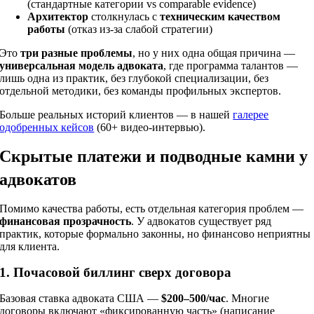
(стандартные категории vs comparable evidence)
Архитектор
столкнулась с
техническим качеством
работы
(отказ из-за слабой стратегии)
Это
три разные проблемы
, но у них одна общая причина —
универсальная модель адвоката
, где программа талантов —
лишь одна из практик, без глубокой специализации, без
отдельной методики, без команды профильных экспертов.
Больше реальных историй клиентов — в нашей
галерее
одобренных кейсов
(60+ видео-интервью).
Скрытые платежи и подводные камни у
адвокатов
Помимо качества работы, есть отдельная категория проблем —
финансовая прозрачность
. У адвокатов существует ряд
практик, которые формально законны, но финансово неприятны
для клиента.
1. Почасовой биллинг сверх договора
Базовая ставка адвоката США —
$200–500/час
. Многие
договоры включают «фиксированную часть» (написание