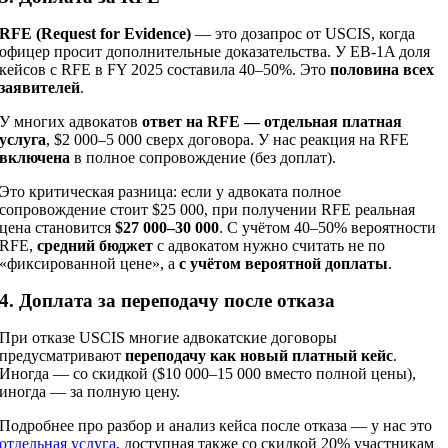
RFE (Request for Evidence)
— это дозапрос от USCIS, когда
офицер просит дополнительные доказательства. У EB-1A доля
кейсов с RFE в FY 2025 составила 40–50%. Это
половина всех
заявителей
.
У многих адвокатов
ответ на RFE — отдельная платная
услуга
, $2 000–5 000 сверх договора. У нас реакция на RFE
включена
в полное сопровождение (без доплат).
Это критическая разница: если у адвоката полное
сопровождение стоит $25 000, при получении RFE реальная
цена становится
$27 000–30 000
. С учётом 40–50% вероятности
RFE,
средний бюджет
с адвокатом нужно считать не по
«фиксированной цене», а
с учётом вероятной доплаты
.
4. Доплата за переподачу после отказа
При отказе USCIS многие адвокатские договоры
предусматривают
переподачу как новый платный кейс
.
Иногда — со скидкой ($10 000–15 000 вместо полной цены),
иногда — за полную цену.
Подробнее про разбор и анализ кейса после отказа — у нас это
отдельная услуга
, доступная также со скидкой 20% участникам