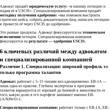
Адвокат продаёт
юридическую услугу:
«я напишу петицию и
подам её в USCIS». Специализированная компания продаёт
методику получения одобрения:
«мы поможем выстроить
стратегию кейса, собрать доказательную базу, написать петицию
и провести её через USCIS до одобрения».
Это разные продукты. Адвокат фокусируется на
техническом
исполнении
петиции. Специализированная компания
фокусируется на
результате — одобрении USCIS
.
6 ключевых различий между адвокатом
и специализированной компанией
Различие 1. Специализация: широкий профиль vs
только программа талантов
Адвокат:
работает с 5–15 типами виз одновременно. EB-1A —
лишь одна из практик. Глубина экспертизы в программе
талантов варьируется от хорошей до базовой в зависимости от
того, какую долю в его портфеле занимают именно EB-
1A/NIW/O-1.
Специализированная компания:
работает только с EB-1A, EB-