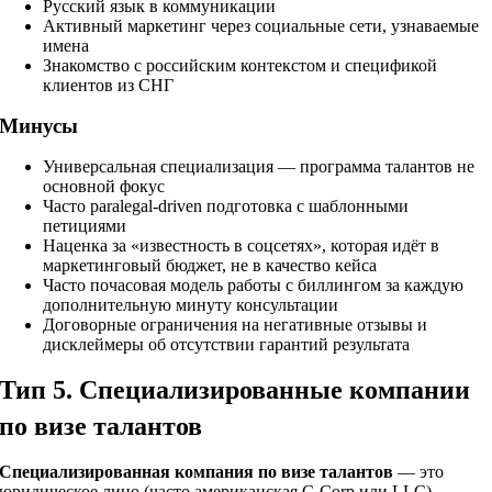
Русский язык в коммуникации
Активный маркетинг через социальные сети, узнаваемые
имена
Знакомство с российским контекстом и спецификой
клиентов из СНГ
Минусы
Универсальная специализация — программа талантов не
основной фокус
Часто paralegal-driven подготовка с шаблонными
петициями
Наценка за «известность в соцсетях», которая идёт в
маркетинговый бюджет, не в качество кейса
Часто почасовая модель работы с биллингом за каждую
дополнительную минуту консультации
Договорные ограничения на негативные отзывы и
дисклеймеры об отсутствии гарантий результата
Тип 5. Специализированные компании
по визе талантов
Специализированная компания по визе талантов
— это
юридическое лицо (часто американская C-Corp или LLC),