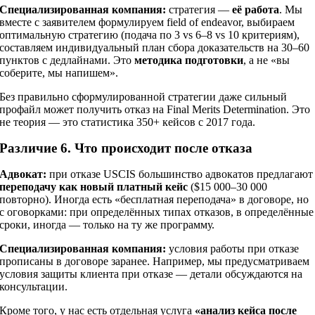
Специализированная компания:
стратегия —
её работа
. Мы
вместе с заявителем формулируем field of endeavor, выбираем
оптимальную стратегию (подача по 3 vs 6–8 vs 10 критериям),
составляем индивидуальный план сбора доказательств на 30–60
пунктов с дедлайнами. Это
методика подготовки
, а не «вы
соберите, мы напишем».
Без правильно сформулированной стратегии даже сильный
профайл может получить отказ на Final Merits Determination. Это
не теория — это статистика 350+ кейсов с 2017 года.
Различие 6. Что происходит после отказа
Адвокат:
при отказе USCIS большинство адвокатов предлагают
переподачу как новый платный кейс
($15 000–30 000
повторно). Иногда есть «бесплатная переподача» в договоре, но
с оговорками: при определённых типах отказов, в определённые
сроки, иногда — только на ту же программу.
Специализированная компания:
условия работы при отказе
прописаны в договоре заранее. Например, мы предусматриваем
условия защиты клиента при отказе — детали обсуждаются на
консультации.
Кроме того, у нас есть отдельная услуга
«анализ кейса после