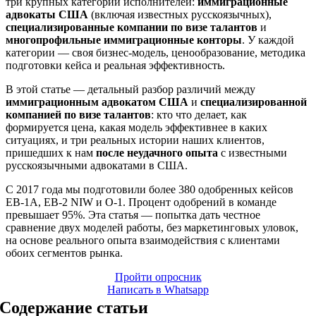
три крупных категории исполнителей:
иммиграционные
адвокаты США
(включая известных русскоязычных),
специализированные компании по визе талантов
и
многопрофильные иммиграционные конторы
. У каждой
категории — своя бизнес-модель, ценообразование, методика
подготовки кейса и реальная эффективность.
В этой статье — детальный разбор различий между
иммиграционным адвокатом США
и
специализированной
компанией по визе талантов
: кто что делает, как
формируется цена, какая модель эффективнее в каких
ситуациях, и три реальных истории наших клиентов,
пришедших к нам
после неудачного опыта
с известными
русскоязычными адвокатами в США.
С 2017 года мы подготовили более 380 одобренных кейсов
EB-1A, EB-2 NIW и O-1. Процент одобрений в команде
превышает 95%. Эта статья — попытка дать честное
сравнение двух моделей работы, без маркетинговых уловок,
на основе реального опыта взаимодействия с клиентами
обоих сегментов рынка.
Пройти опросник
Написать в Whatsapp
Содержание статьи