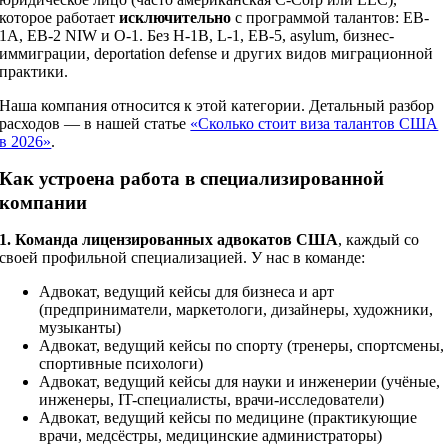
которое работает
исключительно
с программой талантов: EB-
1A, EB-2 NIW и O-1. Без H-1B, L-1, EB-5, asylum, бизнес-
иммиграции, deportation defense и других видов миграционной
практики.
Наша компания относится к этой категории. Детальный разбор
расходов — в нашей статье
«Сколько стоит виза талантов США
в 2026»
.
Как устроена работа в специализированной
компании
1. Команда лицензированных адвокатов США
, каждый со
своей профильной специализацией. У нас в команде:
Адвокат, ведущий кейсы для бизнеса и арт
(предприниматели, маркетологи, дизайнеры, художники,
музыканты)
Адвокат, ведущий кейсы по спорту (тренеры, спортсмены,
спортивные психологи)
Адвокат, ведущий кейсы для науки и инженерии (учёные,
инженеры, IT-специалисты, врачи-исследователи)
Адвокат, ведущий кейсы по медицине (практикующие
врачи, медсёстры, медицинские администраторы)