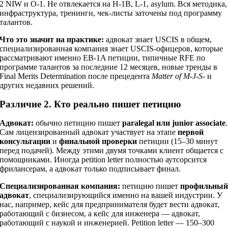
2 NIW и O-1. Не отвлекается на H-1B, L-1, asylum. Вся методика,
инфраструктура, тренинги, чек-листы заточены под программу
талантов.
Что это значит на практике:
адвокат знает USCIS в общем,
специализированная компания знает USCIS-офицеров, которые
рассматривают именно EB-1A петиции, типичные RFE по
программе талантов за последние 12 месяцев, новые тренды в
Final Merits Determination после прецедента
Matter of M-J-S-
и
других недавних решений.
Различие 2. Кто реально пишет петицию
Адвокат:
обычно петицию пишет
paralegal или junior associate
.
Сам лицензированный адвокат участвует на этапе
первой
консультации
и
финальной проверки
петиции (15–30 минут
перед подачей). Между этими двумя точками клиент общается с
помощниками. Иногда petition letter полностью аутсорсится
фрилансерам, а адвокат только подписывает финал.
Специализированная компания:
петицию пишет
профильны
адвокат
, специализирующийся именно на вашей индустрии. У
нас, например, кейс для предпринимателя будет вести адвокат,
работающий с бизнесом, а кейс для инженера — адвокат,
работающий с наукой и инженерией. Petition letter — 150–300