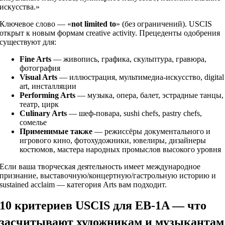
искусства.»
Ключевое слово — «
not limited to
» (без ограничений). USCIS
открыт к новым формам creative activity. Прецеденты одобрения
существуют для:
Fine Arts
— живопись, графика, скульптура, гравюра,
фотография
Visual Arts
— иллюстрация, мультимедиа-искусство, digital
art, инсталляции
Performing Arts
— музыка, опера, балет, эстрадные танцы,
театр, цирк
Culinary Arts
— шеф-повара, sushi chefs, pastry chefs,
сомелье
Применимые также
— режиссёры документального и
игрового кино, фотохудожники, ювелиры, дизайнеры
костюмов, мастера народных промыслов высокого уровня
Если ваша творческая деятельность имеет международное
признание, выставочную/концертную/гастрольную историю и
sustained acclaim — категория Arts вам подходит.
10 критериев USCIS для EB-1A — что
засчитывают художникам и музыкантам