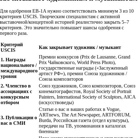
Для одобрения EB-1A нужно соответствовать минимум 3 из 10
критериев USCIS. Творческим специалистам с активной
выставочной/концертной историей реалистично закрыть 5–7
критериев. Это значительно повышает шансы одобрения с
первого раза.
Критерий
Как закрывает художник / музыкант
USCIS
Премии конкурсов (Prix de Lausanne, Grand
1. Награды
Prix Чайковского, World Press Photo),
национального /
государственные награды («Заслуженный
международного
артист РФ»), премии Союза художников /
уровня
Союза композиторов
2. Членство в
Союз художников, Союз композиторов, Союз
ассоциациях с
кинематографистов, Royal Society of Portrait
конкурсным
Painters, International Society of Sculptors, AICA
отбором
(искусствоведы)
Статьи о вас и ваших работах в Vogue,
ARTnews, The Art Newspaper, ARTFORUM,
3. Публикации о
Burda, Российская газета (отдел культуры),
вас в СМИ
передачи на ТВ, упоминания в каталогах
биеннале