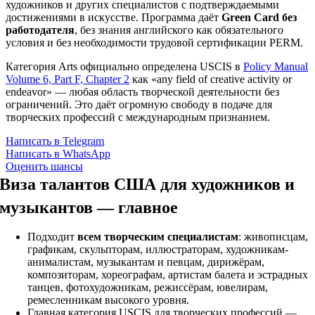
художников и других специалистов с подтверждаемыми
достижениями в искусстве. Программа даёт
Green Card без
работодателя
, без знания английского как обязательного
условия и без необходимости трудовой сертификации PERM.
Категория Arts официально определена USCIS в
Policy Manual
Volume 6, Part F, Chapter 2
как «any field of creative activity or
endeavor» — любая область творческой деятельности без
ограничений. Это даёт огромную свободу в подаче для
творческих профессий с международным признанием.
Написать в Telegram
Написать в WhatsApp
Оценить шансы
Виза талантов США для художников и
музыкантов — главное
Подходит
всем творческим специалистам
: живописцам,
графикам, скульпторам, иллюстраторам, художникам-
анималистам, музыкантам и певцам, дирижёрам,
композиторам, хореографам, артистам балета и эстрадных
танцев, фотохудожникам, режиссёрам, ювелирам,
ремесленникам высокого уровня.
Главная категория USCIS для творческих профессий —