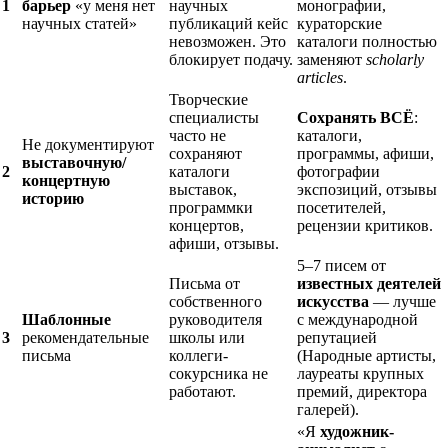
1
барьер
«у меня нет
научных
монографии,
научных статей»
публикаций кейс
кураторские
невозможен. Это
каталоги полностью
блокирует подачу.
заменяют
scholarly
articles
.
Творческие
специалисты
Сохранять ВСЁ
:
часто не
каталоги,
Не документируют
сохраняют
программы, афиши,
выставочную/
2
каталоги
фотографии
концертную
выставок,
экспозиций, отзывы
историю
программки
посетителей,
концертов,
рецензии критиков.
афиши, отзывы.
5–7 писем от
Письма от
известных деятелей
собственного
искусства
— лучше
Шаблонные
руководителя
с международной
3
рекомендательные
школы или
репутацией
письма
коллеги-
(Народные артисты,
сокурсника не
лауреаты крупных
работают.
премий, директора
галерей).
«Я
художник-