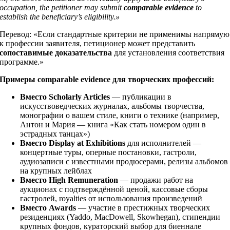
occupation, the petitioner may submit
comparable evidence
to
establish the beneficiary’s eligibility.»
Перевод: «Если стандартные критерии не применимы напрямую
к профессии заявителя, петиционер может представить
сопоставимые доказательства
для установления соответствия
программе.»
Примеры comparable evidence для творческих профессий:
Вместо Scholarly Articles
— публикации в
искусствоведческих журналах, альбомы творчества,
монографии о вашем стиле, книги о технике (например,
Антон и Мария — книга «Как стать номером один в
эстрадных танцах»)
Вместо Display at Exhibitions
для исполнителей —
концертные туры, оперные постановки, гастроли,
аудиозаписи с известными продюсерами, релизы альбомов
на крупных лейблах
Вместо High Remuneration
— продажи работ на
аукционах с подтверждённой ценой, кассовые сборы
гастролей, royalties от использования произведений
Вместо Awards
— участие в престижных творческих
резиденциях (Yaddo, MacDowell, Skowhegan), стипендии
крупных фондов, кураторский выбор для биеннале