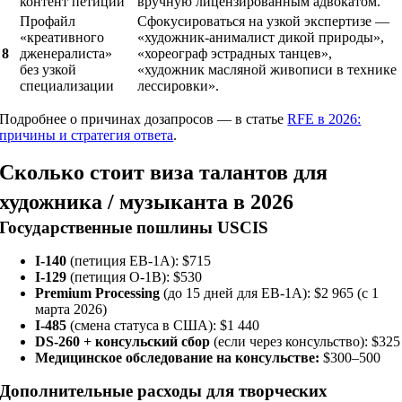
контент петиции
вручную лицензированным адвокатом.
Профайл
Сфокусироваться на узкой экспертизе —
«креативного
«художник-анималист дикой природы»,
8
дженералиста»
«хореограф эстрадных танцев»,
без узкой
«художник масляной живописи в технике
специализации
лессировки».
Подробнее о причинах дозапросов — в статье
RFE в 2026:
причины и стратегия ответа
.
Сколько стоит виза талантов для
художника / музыканта в 2026
Государственные пошлины USCIS
I-140
(петиция EB-1A): $715
I-129
(петиция O-1B): $530
Premium Processing
(до 15 дней для EB-1A): $2 965 (с 1
марта 2026)
I-485
(смена статуса в США): $1 440
DS-260 + консульский сбор
(если через консульство): $325
Медицинское обследование на консульстве:
$300–500
Дополнительные расходы для творческих