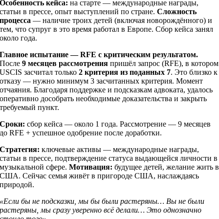
Особенность кейса:
на старте — международные награды,
статьи в прессе, опыт выступлений по стране.
Сложность
процесса
— наличие троих детей (включая новорождённого) и
тем, что супруг в это время работал в Европе. Сбор кейса занял
около года.
Главное испытание — RFE с критическим результатом.
После
9 месяцев рассмотрения
пришёл запрос (RFE), в котором
USCIS засчитал только
2 критерия из поданных 7
. Это близко к
отказу — нужно минимум 3 засчитанных критерия. Момент
отчаяния. Благодаря поддержке и подсказкам адвоката, удалось
оперативно дособрать необходимые доказательства и закрыть
требуемый пункт.
Сроки:
сбор кейса — около 1 года. Рассмотрение — 9 месяцев
до RFE + успешное одобрение после доработки.
Стратегия:
ключевые активы — международные награды,
статьи в прессе, подтверждение статуса выдающейся личности в
музыкальной сфере.
Мотивация:
будущее детей, желание жить 
США. Сейчас семья живёт в пригороде США, наслаждаясь
природой.
«Если бы не подсказки, мы бы были растеряны… Вы не были
растеряны, мы сразу уверенно всё делали… Это однозначно
стоило того».