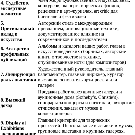
Член жюри художественных и музыкальных
4. Судейство,
конкурсов, эксперт творческих фондов,
экспертные
рецензент в арт-журналах, art critic для
комиссии
биеннале и фестивалей
5.
Авторский стиль с международным
Оригинальный
признанием, инновационные техники,
вклад в
документированное влияние на
искусство
современников и последователей
Альбомы и каталоги ваших работ, главы в
6. Авторство
искусствоведческих сборниках, авторские
профильных
книги о творчестве и технике,
публикаций
опубликованные ноты (для композиторов)
Художественный руководитель, главный
7. Лидирующая
балетмейстер, главный дирижёр, куратор
роль / выставки
выставок, основатель арт-проекта или
галереи
Продажи работ через крупные галереи и
аукционные дома (Sotheby’s, Christie’s),
8. Высокий
гонорары за концерты и спектакли, авторские
доход
отчисления, заказы от музеев и
коллекционеров
Главный критерий для творческих
9. Display at
профессий. Персональные выставки в музеях,
Exhibitions —
групповые выставки в крупных галереях,
экспонирование