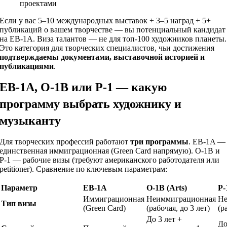
проектами
Если у вас 5–10 международных выставок + 3–5 наград + 5+
публикаций о вашем творчестве — вы потенциальный кандидат
на EB-1A. Виза талантов — не для топ-100 художников планеты.
Это категория для творческих специалистов, чьи достижения
подтверждаемы документами, выставочной историей и
публикациями
.
EB-1A, O-1B или P-1 — какую
программу выбрать художнику и
музыканту
Для творческих профессий работают
три программы
. EB-1A —
единственная иммиграционная (Green Card напрямую). O-1B и
P-1 — рабочие визы (требуют американского работодателя или
petitioner). Сравнение по ключевым параметрам:
Параметр
EB-1A
O-1B (Arts)
P-
Иммиграционная
Неиммиграционная
Не
Тип визы
(Green Card)
(рабочая, до 3 лет)
(р
До 3 лет +
До