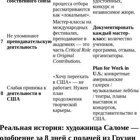
собственного союза
удостоенных,
процесса отбора
конкурс и
рассматриваются
независимое жюри.
как «локальные».
Мастер-классы на
международных
Документировать
фестивалях,
каждый мастер-
Не упоминают
преподавание в
класс
: количество
7
преподавательскую
академиях — это
учеников,
деятельность
часть
Critical Role
программа, отзывы,
и
Original
организаторы.
Contributions
.
Plan for Work in
U.S.
: конкретные
«Хочу переехать
американские
в США» — не
галереи /
Слабая привязка к
работает. Нужен
музыкальные лейблы
8
деятельности в
план
/ театры, планы
США
продолжения
выставок и
творческой
концертов,
карьеры.
представительство в
США.
Реальная история: художница Саломе —
одобрение за 8 дней с подачей из Грузии