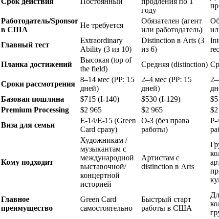
Срок действия
Постоянный
продления по 1
пр
году
Работодатель/Sponsor
Обязателен (агент
Об
Не требуется
в США
или работодатель)
ил
Extraordinary
Distinction в Arts (3
In
Главный тест
Ability (3 из 10)
из 6)
re
Высокая (top of
Планка достижений
Средняя (distinction)
Ср
the field)
8–14 мес (PP: 15
2–4 мес (PP: 15
2–
Сроки рассмотрения
дней)
дней)
дн
Базовая пошлина
$715 (I-140)
$530 (I-129)
$5
Premium Processing
$2 965
$2 965
$2
E-14/E-15 (Green
O-3 (без права
P-
Виза для семьи
Card сразу)
работы)
ра
Художникам /
Гр
музыкантам с
ко
международной
Артистам с
Кому подходит
ар
выставочной/
distinction в Arts
пр
концертной
ку
историей
Дл
Главное
Green Card
Быстрый старт
ко
преимущество
самостоятельно
работы в США
гр