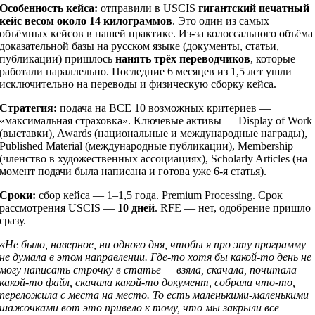
Особенность кейса:
отправили в USCIS
гигантский печатный
кейс весом около 14 килограммов
. Это один из самых
объёмных кейсов в нашей практике. Из-за колоссального объёма
доказательной базы на русском языке (документы, статьи,
публикации) пришлось
нанять трёх переводчиков
, которые
работали параллельно. Последние 6 месяцев из 1,5 лет ушли
исключительно на переводы и физическую сборку кейса.
Стратегия:
подача на ВСЕ 10 возможных критериев —
«максимальная страховка». Ключевые активы — Display of Work
(выставки), Awards (национальные и международные награды),
Published Material (международные публикации), Membership
(членство в художественных ассоциациях), Scholarly Articles (на
момент подачи была написана и готова уже 6-я статья).
Сроки:
сбор кейса — 1–1,5 года. Premium Processing. Срок
рассмотрения USCIS —
10 дней
. RFE — нет, одобрение пришло
сразу.
«Не было, наверное, ни одного дня, чтобы я про эту программу
не думала в этом направлении. Где-то хотя бы какой-то день не
могу написать строчку в статье — взяла, скачала, почитала
какой-то файл, скачала какой-то документ, собрала что-то,
переложила с места на место. То есть маленькими-маленькими
шажочками вот это привело к тому, что мы закрыли все