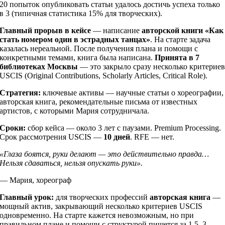
20 попыток опубликовать статьи удалось достичь успеха только
в 3 (типичная статистика 15% для творческих).
Главный прорыв в кейсе
— написание
авторской книги «Как
стать номером один в эстрадных танцах»
. На старте задача
казалась нереальной. После получения плана и помощи с
конкретными темами, книга была написана.
Принята в 7
библиотеках Москвы
— это закрыло сразу несколько критерие
USCIS (Original Contributions, Scholarly Articles, Critical Role).
Стратегия:
ключевые активы — научные статьи о хореографии,
авторская книга, рекомендательные письма от известных
артистов, с которыми Мария сотрудничала.
Сроки:
сбор кейса — около 3 лет с паузами. Premium Processing.
Срок рассмотрения USCIS —
10 дней
. RFE — нет.
«Глаза боятся, руки делают — это действительно правда…
Нельзя сдаваться, нельзя опускать руки».
— Мария, хореограф
Главный урок:
для творческих профессий
авторская книга
—
мощный актив, закрывающий несколько критериев USCIS
одновременно. На старте кажется невозможным, но при
правильном плане и помощи с структурой пишется за 1,5–3