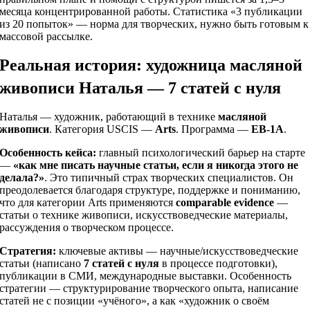
месяца концентрированной работы. Статистика «3 публикации
из 20 попыток» — норма для творческих, нужно быть готовым к
массовой рассылке.
Реальная история: художница масляной
живописи Наталья — 7 статей с нуля
Наталья — художник, работающий в технике
масляной
живописи
. Категория USCIS —
Arts
. Программа —
EB-1A
.
Особенность кейса:
главный психологический барьер на старте
—
«как мне писать научные статьи, если я никогда этого не
делала?»
. Это типичный страх творческих специалистов. Он
преодолевается благодаря структуре, поддержке и пониманию,
что для категории Arts применяются
comparable evidence
—
статьи о технике живописи, искусствоведческие материалы,
рассуждения о творческом процессе.
Стратегия:
ключевые активы — научные/искусствоведческие
статьи (написано
7 статей с нуля
в процессе подготовки),
публикации в СМИ, международные выставки. Особенность
стратегии — структурирование творческого опыта, написание
статей не с позиции «учёного», а как «художник о своём