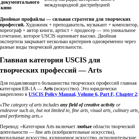
документального
международной дистрибуцией
кино
Двойные профайлы — сильная стратегия для творческих
профессий.
Художник + преподаватель, музыкант + композитор,
хореограф + автор книги, артист + продюсер — это уникальное
сочетание, которое USCIS оценивает высоко. Двойная
экспертиза закрывает несколько критериев одновременно через
разные виды творческой деятельности.
Главная категория USCIS для
творческих профессий — Arts
Для подавляющего большинства творческих профессий главная
категория EB-1A —
Arts
(искусство). Это юридически
закреплено в
USCIS Policy Manual, Volume 6, Part F, Chapter 2
:
«The category of arts includes
any field of creative activity
or
endeavor such as, but not limited to, fine arts, visual arts, culinary arts
and performing arts.»
Перевод: «Категория Arts включает
любые
области творческой
деятельности — fine arts (изобразительные искусства),
визуальные искусства, кулинарное искусство, исполнительские