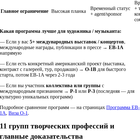
Вр
Временный статус
+ 
Главное ограничение
Высокая планка
+ agent/sponsor
ко
со
Какая программа лучше для художника / музыканта:
— Если у вас
5+ международных выставок / концертов
,
международные награды, публикации в прессе →
EB-1A
напрямую
— Если есть конкретный американский проект (выставка,
контракт с галереей, тур, продакшн) →
O-1B
для быстрого
старта, потом EB-1A через 2-3 года
— Если вы участник
коллектива или группы
с
международным признанием →
P-1
или
P-3
(последняя — для
культурно уникальных программ)
Подробное сравнение программ — на страницах
Программа EB-
1A
,
Виза O-1
.
11 групп творческих профессий и
главные доказательства