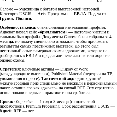
Саломе — художница с богатой выставочной историей.
Категория USCIS —
Arts
. Программа —
EB-1A
. Подача из
Грузии, Тбилиси
.
Особенность кейса:
очень сильный изначальный профайл.
Адвокат назвал кейс
«бриллиантом»
— настолько чистым и
сильным был профайл. Документы Саломе были собраны за
4
месяца
, но подачу специально отложили, чтобы приложить
результаты самых престижных выставок. До этого был
негативный опыт с американскими адвокатами, которые не
разбирались в EB-1A и предлагали нелегальные или дорогие
бизнес-схемы.
Стратегия:
ключевые активы — Display of Work
(международные выставки), Published Material (передачи на ТВ,
упоминания в прессе).
Тактический ход:
один крупный
международный приз специально не вложили в первоначальный
пакет, оставив его как «джокер» на случай RFE. Эту стратегию
использовали впервые в практике и она сработала.
Сроки:
сбор кейса — 1 год и 3 месяца (с тщательной
проработкой). Premium Processing. Срок рассмотрения USCIS —
8 дней
. RFE — нет.