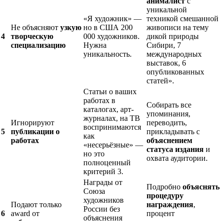
анималист
с
уникальной
«Я художник» —
техникой смешанной
Не объясняют
узкую
но в США 200
живописи на тему
4
творческую
000 художников.
дикой природы
специализацию
Нужна
Сибири, 7
уникальность.
международных
выставок, 6
опубликованных
статей».
Статьи о ваших
работах в
Собирать все
каталогах, арт-
упоминания,
журналах, на ТВ
Игнорируют
переводить,
воспринимаются
5
публикации о
прикладывать с
как
работах
объяснением
«несерьёзные» —
статуса издания
и
но это
охвата аудитории.
полноценный
критерий 3.
Награды от
Подробно
объяснять
Союза
процедуру
художников
Подают только
награждения
,
России без
6
award от
процент
объяснения