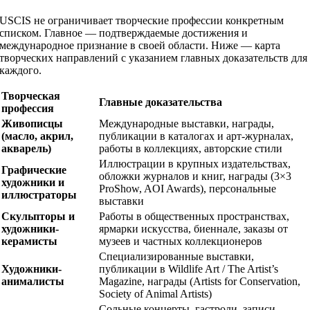
USCIS не ограничивает творческие профессии конкретным
списком. Главное — подтверждаемые достижения и
международное признание в своей области. Ниже — карта
творческих направлений с указанием главных доказательств для
каждого.
Творческая
Главные доказательства
профессия
Живописцы
Международные выставки, награды,
(масло, акрил,
публикации в каталогах и арт-журналах,
акварель)
работы в коллекциях, авторские стили
Иллюстрации в крупных издательствах,
Графические
обложки журналов и книг, награды (3×3
художники и
ProShow, AOI Awards), персональные
иллюстраторы
выставки
Скульпторы и
Работы в общественных пространствах,
художники-
ярмарки искусства, биеннале, заказы от
керамисты
музеев и частных коллекционеров
Специализированные выставки,
Художники-
публикации в Wildlife Art / The Artist’s
анималисты
Magazine, награды (Artists for Conservation,
Society of Animal Artists)
Сольные концерты, гастроли, записи