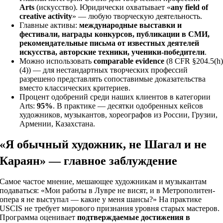
Arts
(искусство). Юридически охватывает «
any field of
creative activity
» — любую творческую деятельность.
Главные активы:
международные выставки и
фестивали, награды конкурсов, публикации в СМИ,
рекомендательные письма от известных деятелей
искусства, авторские техники, ученики-победители
.
Можно использовать
comparable evidence
(8 CFR §204.5(h
(4)) — для нестандартных творческих профессий
разрешено представлять сопоставимые доказательства
вместо классических критериев.
Процент одобрений среди наших клиентов в категории
Arts:
95%
. В практике — десятки одобренных кейсов
художников, музыкантов, хореографов из России, Грузии,
Армении, Казахстана.
«Я обычный художник, не Шагал и не
Караян» — главное заблуждение
Самое частое мнение, мешающее художникам и музыкантам
подаваться: «Мои работы в Лувре не висят, и в Метрополитен-
опера я не выступал — какие у меня шансы?» На практике
USCIS не требует мирового признания уровня старых мастеров.
Программа оценивает
подтверждаемые достижения в