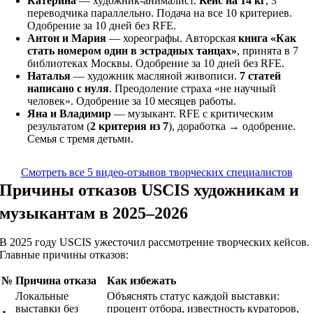
Катерина
— художник-анималист.
Кейс на 14 кг
, 3
переводчика параллельно. Подача на все 10 критериев.
Одобрение за 10 дней без RFE.
Антон и Мария
— хореографы. Авторская
книга «Как
стать номером один в эстрадных танцах»
, принята в 7
библиотеках Москвы. Одобрение за 10 дней без RFE.
Наталья
— художник масляной живописи.
7 статей
написано с нуля
. Преодоление страха «не научный
человек». Одобрение за 10 месяцев работы.
Яна и Владимир
— музыкант. RFE с критическим
результатом (
2 критерия из 7
), доработка → одобрение.
Семья с тремя детьми.
Смотреть все 5 видео-отзывов творческих специалистов
Причины отказов USCIS художникам и
музыкантам в 2025–2026
В 2025 году USCIS ужесточил рассмотрение творческих кейсов.
Главные причины отказов:
№
Причина отказа
Как избежать
Локальные
Объяснять статус каждой выставки:
выставки без
процент отбора, известность кураторов,