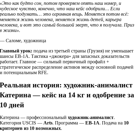
«Это как будто сон, потом проверяем опять наш номер, и
чудесное чувство, конечно, что наш кейс одобрили… Если
реально подумать… это огромная вещь. Меняется потом всё:
меняется жизнь человека, меняется жизнь детей, карьера
человека, и вот это самый большой эверт, что я получала. Приз
в жизни».
— Саломе, художница
Главный урок:
подача из третьей страны (Грузия) не уменьшает
шансы EB-1A. Тактика «джокера» для запасных доказательств
работает. Главное — сильный первичный профайл +
стратегическое распределение активов между основной подачей
и потенциальным RFE.
Реальная история: художник-анималист
Катерина — кейс на 14 кг и одобрение за
10 дней
Катерина — профессиональный
художник-анималист
.
Категория USCIS —
Arts
. Программа —
EB-1A
. Подача на
10
критериев из 10 возможных
.