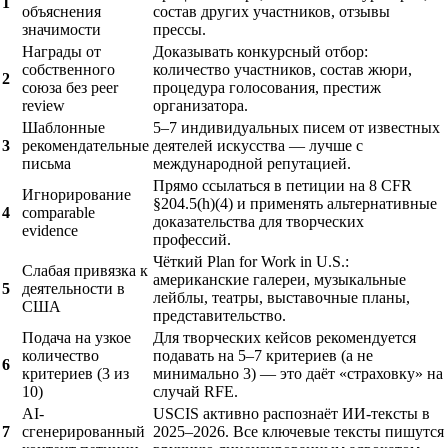
1
объяснения
состав других участников, отзывы
значимости
прессы.
Награды от
Доказывать конкурсный отбор:
собственного
количество участников, состав жюри,
2
союза без peer
процедура голосования, престиж
review
организатора.
Шаблонные
5–7 индивидуальных писем от известных
3
рекомендательные
деятелей искусства — лучше с
письма
международной репутацией.
Прямо ссылаться в петиции на 8 CFR
Игнорирование
§204.5(h)(4) и применять альтернативные
4
comparable
доказательства для творческих
evidence
профессий.
Чёткий Plan for Work in U.S.:
Слабая привязка к
американские галереи, музыкальные
5
деятельности в
лейблы, театры, выставочные планы,
США
представительство.
Подача на узкое
Для творческих кейсов рекомендуется
количество
подавать на 5–7 критериев (а не
6
критериев (3 из
минимально 3) — это даёт «страховку» на
10)
случай RFE.
AI-
USCIS активно распознаёт ИИ-тексты в
7
сгенерированный
2025–2026. Все ключевые тексты пишутся