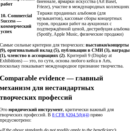
биеннале, ярмарки искусства (Art Basel,
работ
Frieze), участие в международных коллекциях
Тиражи проданных альбомов (для
10. Commercial
музыкантов), кассовые сборы концертных
Success —
туров, продажи работ на аукционах с
коммерческий
подтверждённой ценой, дистрибуция альбома
успех
(Spotify, Apple Music, физические продажи)
Самые сильные критерии для творческих:
выставки/концерты
(9), оригинальный вклад (5), публикации в СМИ (3), награды
(1), членство в ассоциациях (2)
. Критерий 9 (Display at
Exhibitions) — это, по сути, основа любого кейса в Arts,
поскольку показывает международное признание творчества.
Comparable evidence — главный
механизм для нестандартных
творческих профессий
Это
юридический инструмент
, критически важный для
творческих профессий. В
8 CFR §204.5(h)(4)
прямо
предусмотрено:
«If the above standards do not readily apply to the beneficiary’s