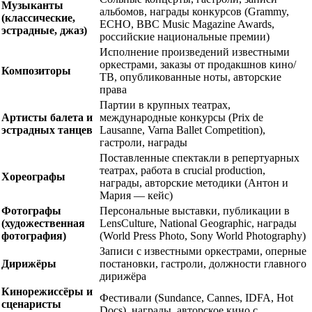
Музыканты
альбомов, награды конкурсов (Grammy,
(классические,
ECHO, BBC Music Magazine Awards,
эстрадные, джаз)
российские национальные премии)
Исполнение произведений известными
оркестрами, заказы от продакшнов кино/
Композиторы
ТВ, опубликованные ноты, авторские
права
Партии в крупных театрах,
Артисты балета и
международные конкурсы (Prix de
эстрадных танцев
Lausanne, Varna Ballet Competition),
гастроли, награды
Поставленные спектакли в репертуарных
театрах, работа в crucial production,
Хореографы
награды, авторские методики (Антон и
Мария — кейс)
Фотографы
Персональные выставки, публикации в
(художественная
LensCulture, National Geographic, награды
фотография)
(World Press Photo, Sony World Photography)
Записи с известными оркестрами, оперные
Дирижёры
постановки, гастроли, должности главного
дирижёра
Кинорежиссёры и
Фестивали (Sundance, Cannes, IDFA, Hot
сценаристы
Docs), награды, авторское кино с