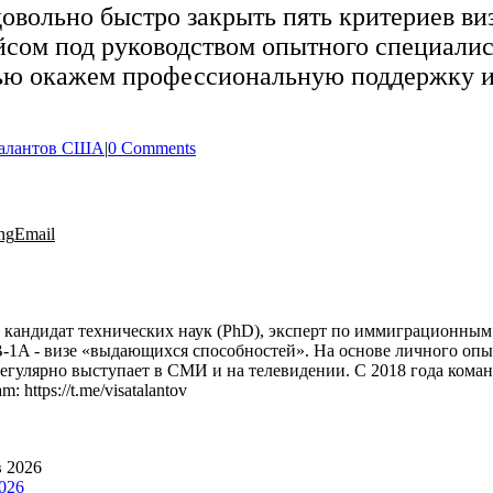
довольно быстро закрыть пять критериев 
ейсом под руководством опытного специали
стью окажем профессиональную поддержку 
талантов США
|
0 Comments
ng
Email
, кандидат технических наук (PhD), эксперт по иммиграционны
B-1A - визе «выдающихся способностей». На основе личного оп
регулярно выступает в СМИ и на телевидении. С 2018 года команд
https://t.me/visatalantov
026