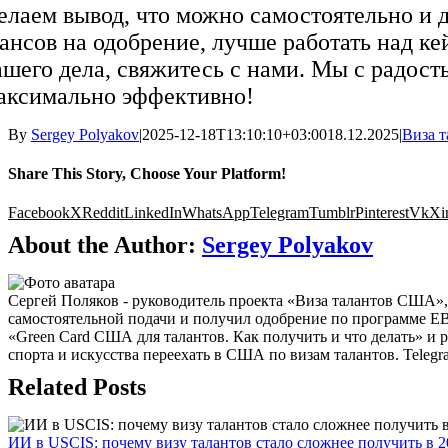
елаем вывод, что можно самостоятельно и 
ансов на одобрение, лучше работать над к
ашего дела, свяжитесь с нами. Мы с радо
аксимально эффективно!
By
Sergey Polyakov
|
2025-12-18T13:10:10+03:00
18.12.2025
|
Виза 
Share This Story, Choose Your Platform!
Facebook
X
Reddit
LinkedIn
WhatsApp
Telegram
Tumblr
Pinterest
Vk
Xi
About the Author:
Sergey Polyakov
Сергей Поляков - руководитель проекта «Виза талантов США»
самостоятельной подачи и получил одобрение по программе E
«Green Card США для талантов. Как получить и что делать» и 
спорта и искусства переехать в США по визам талантов. Telegram: 
Related Posts
ИИ в USCIS: почему визу талантов стало сложнее получить в 2