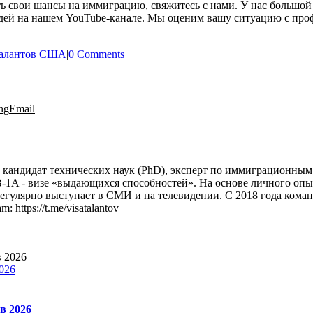
ть свои шансы на иммиграцию, свяжитесь с нами. У нас большо
дей на нашем YouTube-канале. Мы оценим вашу ситуацию с проф
талантов США
|
0 Comments
ng
Email
, кандидат технических наук (PhD), эксперт по иммиграционны
B-1A - визе «выдающихся способностей». На основе личного оп
регулярно выступает в СМИ и на телевидении. С 2018 года команд
https://t.me/visatalantov
026
в 2026