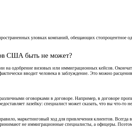
спространенных уловках компаний, обещающих стопроцентное од
тов США быть не может?
тии на одобрение визовых или иммиграционных кейсов. Окончат
фактически вводит человека в заблуждение. Это можно расцени
 различными оговорками в договоре. Например, в договоре проп
доставляет лазейку: специалист может сказать, что вы что-то н
правило, маркетинговый ход для привлечения клиентов. Всегда в
принимают не иммиграционные специалисты, а офицеры. Поэтому