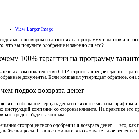
View Larger Image
годня мы поговорим о гарантиях на программу талантов и о ра
го, что вы получите одобрение и законно ли это?
очему 100% гарантии на программу талан
-первых, законодательство США строго запрещает давать гаран
собранные документы. Если компания утверждает обратное, она 
 чем подвох возврата денег
ще всего обещание вернуть деньги связано с мелким шрифтом и
ех инструкций компании со стороны клиента. На практике это пре
зврате средств будет законным.
ещания стопроцентного одобрения и возврата денег — это, как 
давайте вопросы. Главное помните, что окончательное решение 