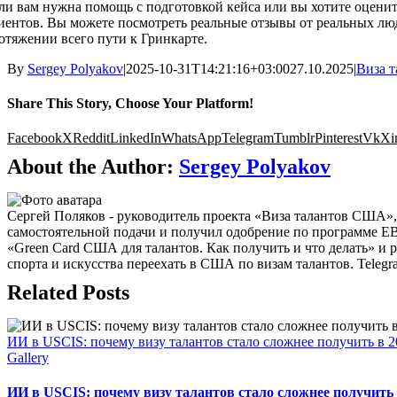
ли вам нужна помощь с подготовкой кейса или вы хотите оцени
иентов. Вы можете посмотреть реальные отзывы от реальных лю
отяжении всего пути к Гринкарте.
By
Sergey Polyakov
|
2025-10-31T14:21:16+03:00
27.10.2025
|
Виза 
Share This Story, Choose Your Platform!
Facebook
X
Reddit
LinkedIn
WhatsApp
Telegram
Tumblr
Pinterest
Vk
Xi
About the Author:
Sergey Polyakov
Сергей Поляков - руководитель проекта «Виза талантов США»
самостоятельной подачи и получил одобрение по программе E
«Green Card США для талантов. Как получить и что делать» и 
спорта и искусства переехать в США по визам талантов. Telegram: 
Related Posts
ИИ в USCIS: почему визу талантов стало сложнее получить в 2
Gallery
ИИ в USCIS: почему визу талантов стало сложнее получить 