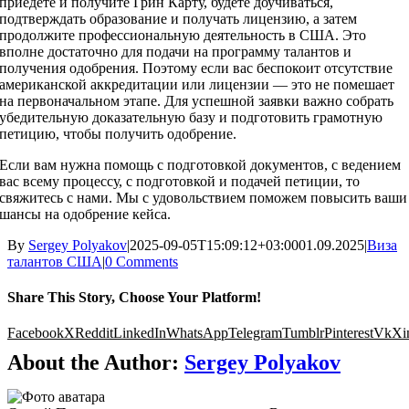
приедете и получите Грин Карту, будете доучиваться,
подтверждать образование и получать лицензию, а затем
продолжите профессиональную деятельность в США. Это
вполне достаточно для подачи на программу талантов и
получения одобрения. Поэтому если вас беспокоит отсутствие
американской аккредитации или лицензии — это не помешает
на первоначальном этапе. Для успешной заявки важно собрать
убедительную доказательную базу и подготовить грамотную
петицию, чтобы получить одобрение.
Если вам нужна помощь с подготовкой документов, с ведением
вас всему процессу, с подготовкой и подачей петиции, то
свяжитесь с нами. Мы с удовольствием поможем повысить ваши
шансы на одобрение кейса.
By
Sergey Polyakov
|
2025-09-05T15:09:12+03:00
01.09.2025
|
Виза
талантов США
|
0 Comments
Share This Story, Choose Your Platform!
Facebook
X
Reddit
LinkedIn
WhatsApp
Telegram
Tumblr
Pinterest
Vk
Xi
About the Author:
Sergey Polyakov