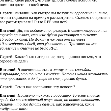
он начал свою работу, что ему далось тяжелее всего и что
помогло достичь своей цели.
Сергей:
Виталий, как быстро вы получили одобрение? Я знаю,
что вы подавали на премиум рассмотрение. Сколько по времени
вас рассматривали? Было RFE или нет?
Виталий:
Да, мы подавали по премиум. В ответ миграционная
служба прислала, что кейс будет рассмотрен в течение
15 рабочих дней. По факту я получил ответ через
10 календарных дней, что удивительно. При этом на мое
удивление и счастье не было RFE.
Сергей:
Какое было настроение, когда пришло письмо, что
одобрение дали?
Виталий:
Я вначале отнесся к этому очень спокойно.
В принципе, это то, что я ожидал. Потом я начал осознавать,
что произошло, и до 4 утра не спал, просто думал.
Сергей:
Семья как восприняла эту новость?
Виталий:
Примерно так же, с радостью. То есть вначале
вроде бы как ожидаемый результат, но потом начинаешь
думать, что же делать дальше, как готовиться, какие
следующие шаги.